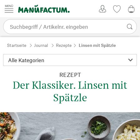
Zum Inhalt springen
Kundenkonto
Merkliste
0,0
Startseite
Journal
Rezepte
Linsen mit Spätzle
REZEPT
Der Klassiker. Linsen mit
Spätzle