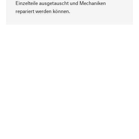
Einzelteile ausgetauscht und Mechaniken
Nach oben
repariert werden können.
Bewusst
Nachhaltigkeit steht im Fokus unserer
Produktauswahl. Wir setzen auf natürliche
Inhaltsstoffe und Materialien, die gepflegt werden
können, sowie auf eine ressourcenschonende
und sozialverträgliche Produktion.
Ausgewählt