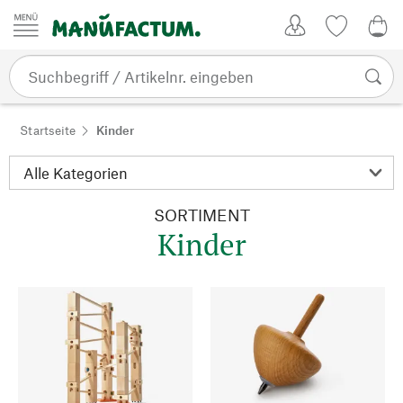
Zum Inhalt springen
Kundenkonto
Merkliste
0,0
Startseite
Kinder
SORTIMENT
Kinder