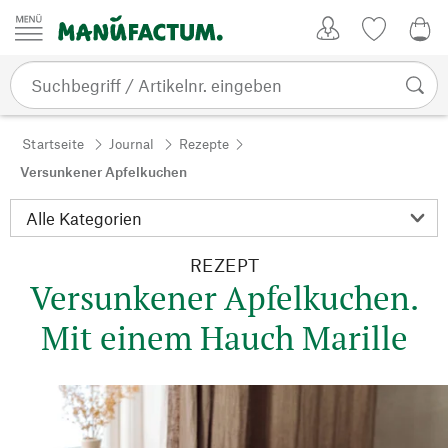
Zum Inhalt springen
Kundenkonto
Merkliste
0,0
Startseite
Journal
Rezepte
Versunkener Apfelkuchen
REZEPT
Versunkener Apfelkuchen.
Mit einem Hauch Marille