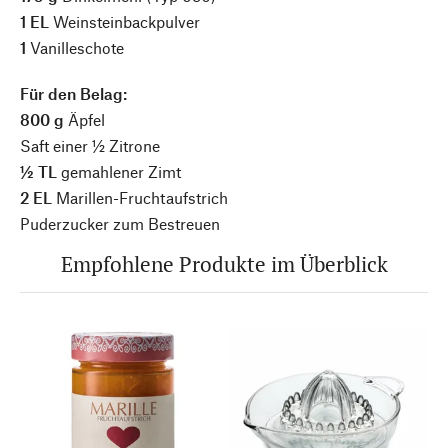
1 EL
Weinsteinbackpulver
1
Vanilleschote
Für den Belag:
800 g
Äpfel
Saft einer ½ Zitrone
½ TL
gemahlener Zimt
2 EL
Marillen-Fruchtaufstrich
Puderzucker zum Bestreuen
Empfohlene Produkte im Überblick