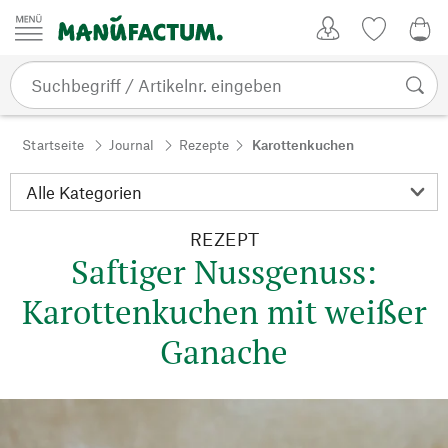
Zum Inhalt springen
Kundenkonto
Merkliste
0,0
Startseite
Journal
Rezepte
Karottenkuchen
REZEPT
Saftiger Nussgenuss:
Karottenkuchen mit weißer
Ganache