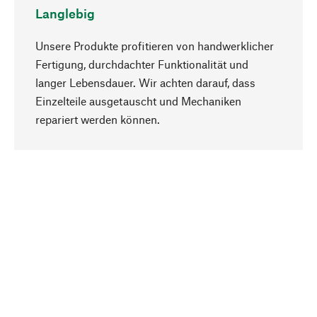
Langlebig
Unsere Produkte profitieren von handwerklicher
Fertigung, durchdachter Funktionalität und
langer Lebensdauer. Wir achten darauf, dass
Einzelteile ausgetauscht und Mechaniken
Nach oben
repariert werden können.
Bewusst
Nachhaltigkeit steht im Fokus unserer
Produktauswahl. Wir setzen auf natürliche
Inhaltsstoffe und Materialien, die gepflegt werden
können, sowie auf eine ressourcenschonende
und sozialverträgliche Produktion.