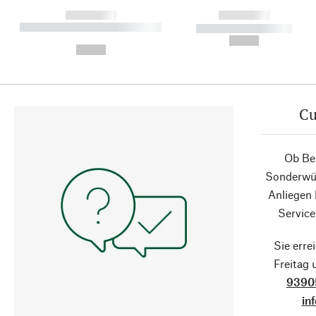
------------
------------
----------- ----------- ----------
----------- -----------
-
--,-- €
--,-- €
Cu
Ob Ber
Sonderwün
Anliegen
Service
Sie erre
Freitag
9390
in