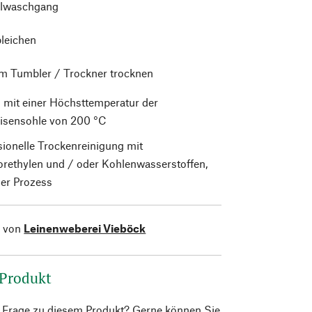
lwaschgang
bleichen
im Tumbler / Trockner trocknen
 mit einer Höchsttemperatur der
isensohle von 200 °C
sionelle Trockenreinigung mit
orethylen und / oder Kohlenwasserstoffen,
er Prozess
l von
Leinenweberei Vieböck
 Produkt
e Frage zu diesem Produkt? Gerne können Sie