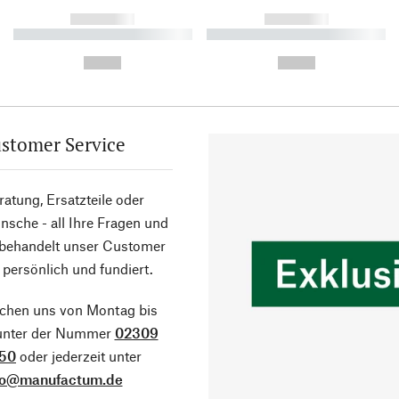
------------
------------
----------- ----------- ----------
----------- ----------- ----------
-
-
--,-- €
--,-- €
stomer Service
atung, Ersatzteile oder
sche - all Ihre Fragen und
 behandelt unser Customer
 persönlich und fundiert.
ichen uns von Montag bis
 unter der Nummer
02309
50
oder jederzeit unter
fo@manufactum.de