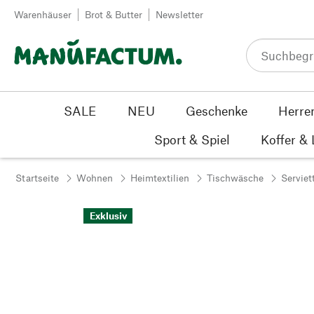
Zum Inhalt springen
Warenhäuser
Brot & Butter
Newsletter
SALE
NEU
Geschenke
Herre
Sport & Spiel
Koffer &
Startseite
Wohnen
Heimtextilien
Tischwäsche
Serviet
Exklusiv