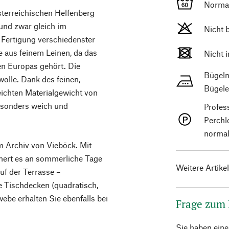
Norma
sterreichischen Helfenberg
 und zwar gleich im
Nicht 
e Fertigung verschiedenster
e aus feinem Leinen, da das
Nicht 
en Europas gehört. Die
Bügeln
olle. Dank des feinen,
Bügele
ichten Materialgewicht von
esonders weich und
Profes
Perchl
normal
m Archiv von Vieböck. Mit
nnert es an sommerliche Tage
Weitere Artike
auf der Terrasse –
e Tischdecken (quadratisch,
ebe erhalten Sie ebenfalls bei
Frage zum
Sie haben ein