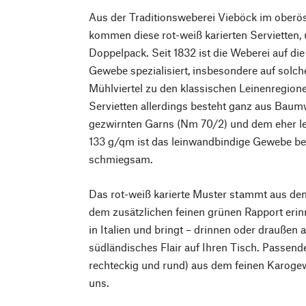
Aus der Traditionsweberei Vieböck im oberö
kommen diese rot-weiß karierten Servietten,
Doppelpack. Seit 1832 ist die Weberei auf di
Gewebe spezialisiert, insbesondere auf solch
Mühlviertel zu den klassischen Leinenregion
Servietten allerdings besteht ganz aus Baumw
gezwirnten Garns (Nm 70/2) und dem eher le
133 g/qm ist das leinwandbindige Gewebe b
schmiegsam.
Das rot-weiß karierte Muster stammt aus de
dem zusätzlichen feinen grünen Rapport eri
in Italien und bringt – drinnen oder draußen 
südländisches Flair auf Ihren Tisch. Passend
rechteckig und rund) aus dem feinen Karogew
uns.