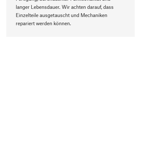
langer Lebensdauer. Wir achten darauf, dass
Einzelteile ausgetauscht und Mechaniken
Nach oben
repariert werden können.
Bewusst
Nachhaltigkeit steht im Fokus unserer
Produktauswahl. Wir setzen auf natürliche
Inhaltsstoffe und Materialien, die gepflegt werden
können, sowie auf eine ressourcenschonende
und sozialverträgliche Produktion.
Ausgewählt