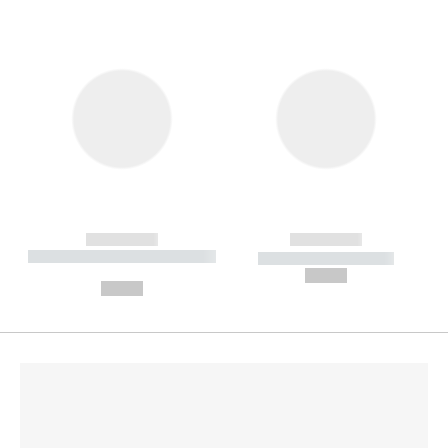
------------
------------
----------- ----------- --------
----------- -----------
---
--,-- €
--,-- €