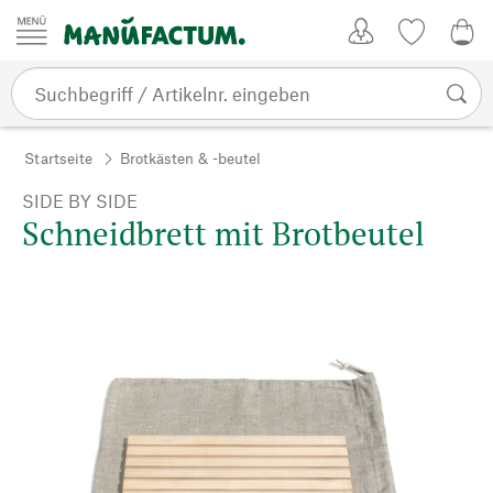
Zum Inhalt springen
Kundenkonto
Merkliste
0,0
Startseite
Brotkästen & -beutel
SIDE BY SIDE
Schneidbrett mit Brotbeutel