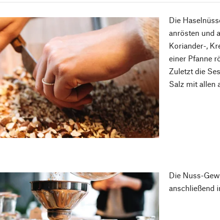
Die Haselnüss
anrösten und a
Koriander-, K
einer Pfanne r
Zuletzt die S
Salz mit allen
Die Nuss-Gew
anschließend i