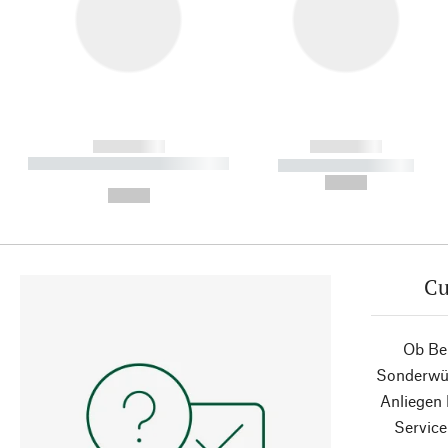
------------
------------
----------- ----------- ----------
----------- -----------
-
--,-- €
--,-- €
Cu
Ob Ber
Sonderwün
Anliegen
Service