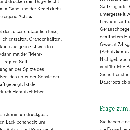
 und drücken den Bügel leicht
Saftkrug oder
n in Gang und der Kegel dreht
untergestellt 
ie eigene Achse.
Leistungsaufn
Geräuschpegel
der Juicer erstaunlich leise,
geöffnetem Büg
lich entsaftet. Orangenhälften,
Gewicht 7,4 kg
nktion ausgepresst wurden,
(Schutzkontakt
(dann mit der "Mehr-
Nichtgebrauch
n Tropfen Saft
ausführliche 
ung an der Spitze des
Sicherheitshinw
ßen, das unter der Schale der
Dauerbetrieb g
aft gelangt. Ist der
 durch Heraufschieben
Frage zum
aus Aluminiumdruckguss
Sie haben ein
en Lack behandelt, um
die Frage hier
er Aufsatz mit Presskegel,