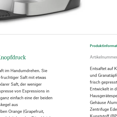
Produktinforma
 Knopfdruck
Artikelnumme
Entsaftet auf 
nsaft im Handumdrehen. Sie
und Granatäpfe
-fruchtiger Saft mit etwas
frisch gepresst
klarer Saft, der weniger
Entwickelt in 
uspresse von Espressions in
Hausgerätespez
ganz einfach eine der beiden
Gehäuse Alumi
skegel aus
Zentrifuge Ede
ben Orange (Grapefruit,
Kunststoff (BP