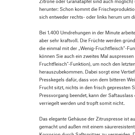
Zitrone oder Granatapfel sind auch möglich)
herunter: Schon kommt die Frischeproduktio
sich entweder rechts- oder links herum um d
Bei 1.400 Umdrehungen in der Minute arbeitet 
aber sehr kraftvoll. Die Früchte werden gründ
die einmal mit der „Wenig-Fruchtfleisch“-Fu
können Sie auch ein zweites Mal auspressen 
Fruchtfleisch"-Funktion), um noch den letzte
herauszubekommen. Dabei sorgt eine Vertief
Presskegels dafür, dass von dem bitteren Wei
Frucht sitzt, nichts in den frisch gepressten S
Pressvorgang beendet, kann der Saftauslass
verriegelt werden und tropft somit nicht.
Das elegante Gehäuse der Zitruspresse ist 
gemacht und außen mit einem säureresistent
Korrosion durch Saftspritzer zu vermeiden. D