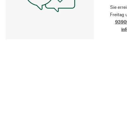
Sie erre
Freitag
9390
in