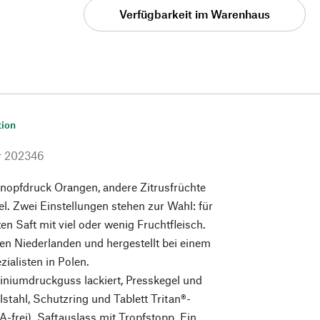
Verfügbarkeit im Warenhaus
tion
r
202346
Knopfdruck Orangen, andere Zitrusfrüchte
l. Zwei Einstellungen stehen zur Wahl: für
en Saft mit viel oder wenig Fruchtfleisch.
den Niederlanden und hergestellt bei einem
ialisten in Polen.
niumdruckguss lackiert, Presskegel und
lstahl, Schutzring und Tablett Tritan®-
A-frei). Saftauslass mit Tropfstopp. Ein