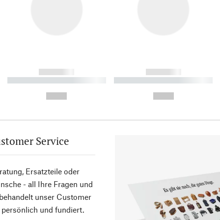
------------
------------
----------- ----------- ----------
----------- ----------- ----------
-
-
--,-- €
--,-- €
stomer Service
atung, Ersatzteile oder
sche - all Ihre Fragen und
 behandelt unser Customer
 persönlich und fundiert.