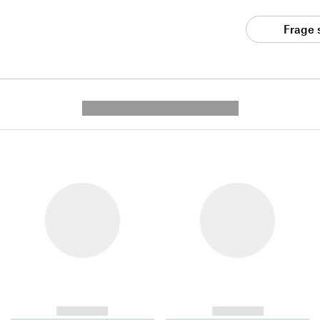
Frage 
---------- --------------
------------
------------