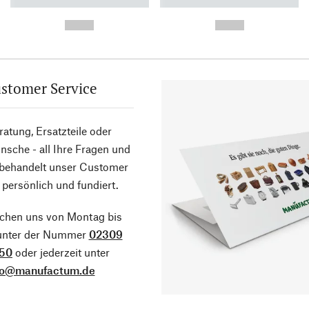
----------- ----------- ----------
----------- ----------- ----------
-
-
--,-- €
--,-- €
stomer Service
atung, Ersatzteile oder
sche - all Ihre Fragen und
 behandelt unser Customer
 persönlich und fundiert.
ichen uns von Montag bis
 unter der Nummer
02309
50
oder jederzeit unter
fo@manufactum.de