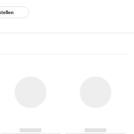
stellen
------------
------------