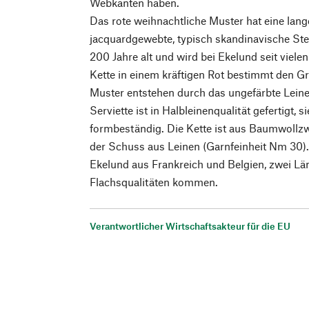
Webkanten haben.
Das rote weihnachtliche Muster hat eine lang
jacquardgewebte, typisch skandinavische Ste
200 Jahre alt und wird bei Ekelund seit viele
Kette in einem kräftigen Rot bestimmt den Gr
Muster entstehen durch das ungefärbte Lein
Serviette ist in Halbleinenqualität gefertigt, s
formbeständig. Die Kette ist aus Baumwollzw
der Schuss aus Leinen (Garnfeinheit Nm 30).
Ekelund aus Frankreich und Belgien, zwei Lä
Flachsqualitäten kommen.
Verantwortlicher Wirtschaftsakteur für die EU