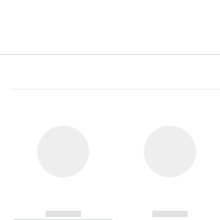
------------
------------