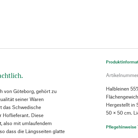
Produktinforma
chtlich.
Artikelnumme
Halbleinen 55
ich von Göteborg, gehört zu
Flächengewich
ualität seiner Waren
Hergestellt in
rt das Schwedische
50 × 50 cm. L
 Hoflieferant. Diese
t, also mit umlaufendem
Pflegehinweise 
 so dass die Längsseiten glatte