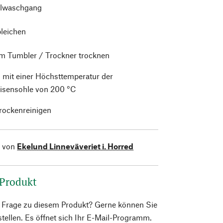
lwaschgang
bleichen
im Tumbler / Trockner trocknen
 mit einer Höchsttemperatur der
isensohle von 200 °C
trockenreinigen
l von
Ekelund Linneväveriet i. Horred
 Produkt
e Frage zu diesem Produkt? Gerne können Sie
 stellen. Es öffnet sich Ihr E-Mail-Programm.