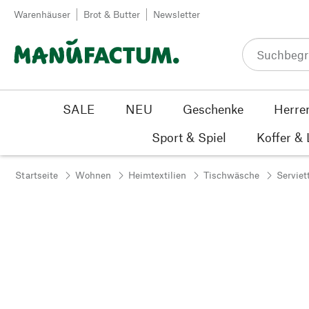
Zum Inhalt springen
Warenhäuser
Brot & Butter
Newsletter
SALE
NEU
Geschenke
Herre
Sport & Spiel
Koffer &
Startseite
Wohnen
Heimtextilien
Tischwäsche
Serviet