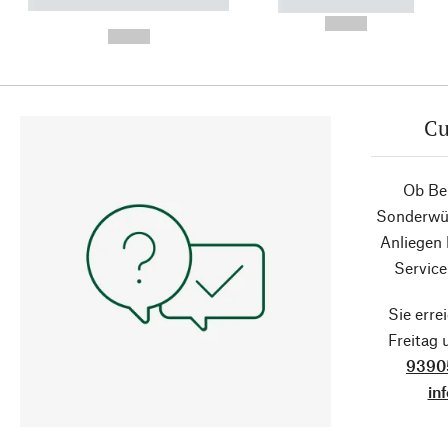
----------- ----------- ----------
----------- -----------
-
--,-- €
--,-- €
Cu
Ob Ber
Sonderwün
Anliegen
Service
Sie erre
Freitag
9390
in