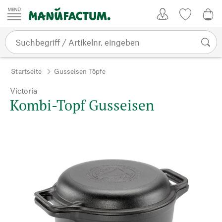
Zum Inhalt springen
Kundenkonto
Merkliste
0,0
Startseite
Gusseisen Töpfe
Victoria
Kombi-Topf Gusseisen