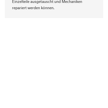
Einzelteile ausgetauscht und Mechaniken
Nach oben
repariert werden können.
Bewusst
Nachhaltigkeit steht im Fokus unserer
Produktauswahl. Wir setzen auf natürliche
Inhaltsstoffe und Materialien, die gepflegt werden
können, sowie auf eine ressourcenschonende
und sozialverträgliche Produktion.
Ausgewählt
Als Ihr kompetenter Partner arbeiten wir