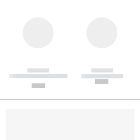
------------
------------
----------- ----------- --------
----------- -----------
---
--,-- €
--,-- €