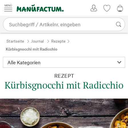
Zum Inhalt springen
Kundenkonto
Merkliste
0,0
Startseite
Journal
Rezepte
Kürbisgnocchi mit Radicchio
REZEPT
Kürbisgnocchi mit Radicchio