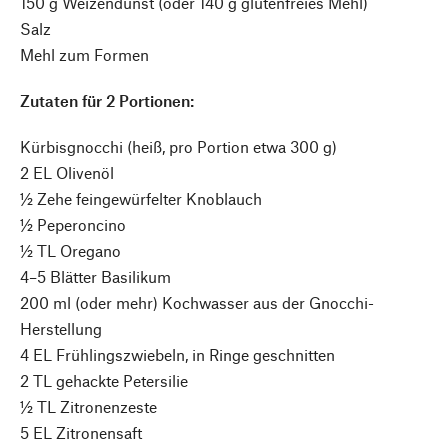
150 g Weizendunst (oder 140 g glutenfreies Mehl)
Salz
Mehl zum Formen
Zutaten für 2 Portionen:
Kürbisgnocchi (heiß, pro Portion etwa 300 g)
2 EL Olivenöl
½ Zehe feingewürfelter Knoblauch
½ Peperoncino
½ TL Oregano
4–5 Blätter Basilikum
200 ml (oder mehr) Kochwasser aus der Gnocchi-
Herstellung
4 EL Frühlingszwiebeln, in Ringe geschnitten
2 TL gehackte Petersilie
½ TL Zitronenzeste
5 EL Zitronensaft