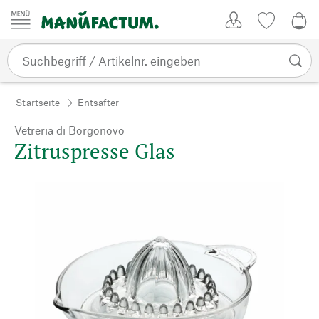
Zum Inhalt springen
Kundenkonto
Merkliste
0,0
Startseite
Entsafter
Vetreria di Borgonovo
Zitruspresse Glas