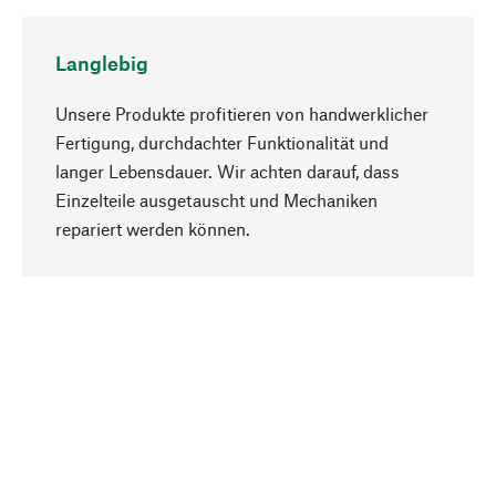
Langlebig
Unsere Produkte profitieren von handwerklicher
Fertigung, durchdachter Funktionalität und
langer Lebensdauer. Wir achten darauf, dass
Einzelteile ausgetauscht und Mechaniken
Nach oben
repariert werden können.
Bewusst
Nachhaltigkeit steht im Fokus unserer
Produktauswahl. Wir setzen auf natürliche
Inhaltsstoffe und Materialien, die gepflegt werden
können, sowie auf eine ressourcenschonende