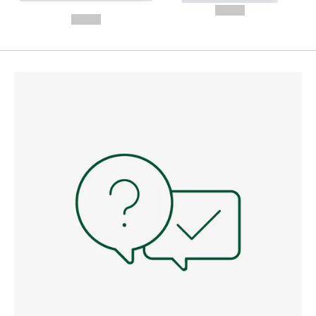
---
--,-- €
--,-- €