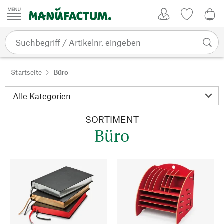
Zum Inhalt springen
Kundenkonto
Merkliste
0,0
Startseite
Büro
SORTIMENT
Büro