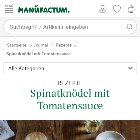
Zum Inhalt springen
Kundenkonto
Merkliste
0,0
Startseite
Journal
Rezepte
Spinatknödel mit Tomatensauce
REZEPTE
Spinatknödel mit
Tomatensauce