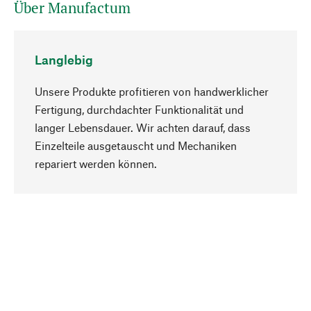
Über Manufactum
Langlebig
Unsere Produkte profitieren von handwerklicher
Fertigung, durchdachter Funktionalität und
langer Lebensdauer. Wir achten darauf, dass
Einzelteile ausgetauscht und Mechaniken
Nach oben
repariert werden können.
Bewusst
Nachhaltigkeit steht im Fokus unserer
Produktauswahl. Wir setzen auf natürliche
Inhaltsstoffe und Materialien, die gepflegt werden