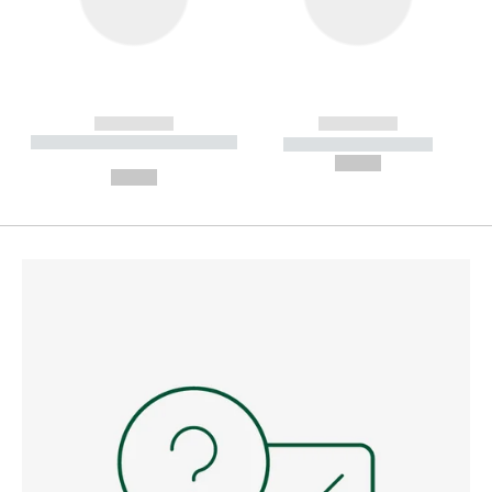
------------
------------
----------- ----------- --------
----------- -----------
---
--,-- €
--,-- €