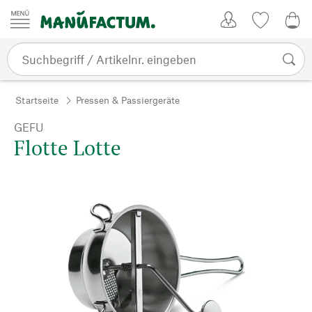
Zum Inhalt springen
Kundenkonto
Merkliste
0,0
Startseite
Pressen & Passiergeräte
GEFU
Flotte Lotte