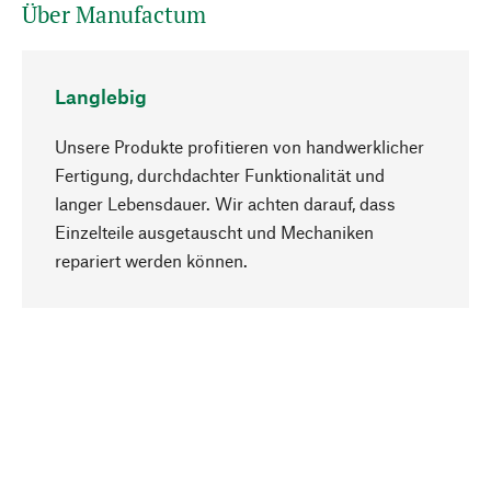
Über Manufactum
Langlebig
Unsere Produkte profitieren von handwerklicher
Fertigung, durchdachter Funktionalität und
langer Lebensdauer. Wir achten darauf, dass
Einzelteile ausgetauscht und Mechaniken
Nach oben
repariert werden können.
Bewusst
Nachhaltigkeit steht im Fokus unserer
Produktauswahl. Wir setzen auf natürliche
Inhaltsstoffe und Materialien, die gepflegt werden