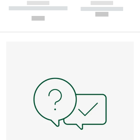
------------
------------
----------- ----------- --------
----------- -----------
---
--,-- €
--,-- €