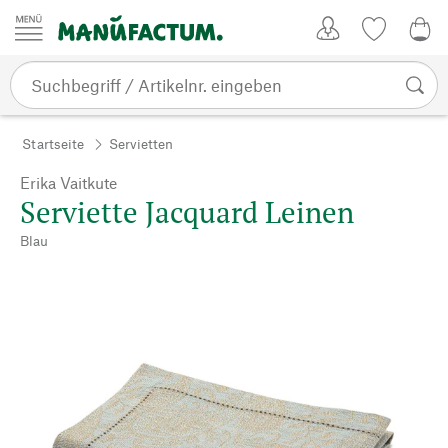
Zum Inhalt springen
Kundenkonto
Merkliste
0,0
Startseite
Servietten
Erika Vaitkute
Serviette Jacquard Leinen
Blau