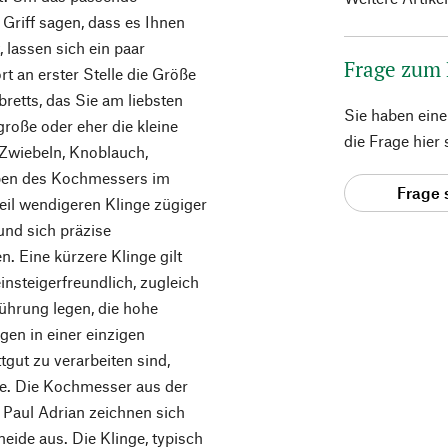
Griff sagen, dass es Ihnen
lassen sich ein paar
Frage zum
t an erster Stelle die Größe
retts, das Sie am liebsten
Sie haben ein
große oder eher die kleine
die Frage hier
Zwiebeln, Knoblauch,
aben des Kochmessers im
Frage 
weil wendigeren Klinge zügiger
und sich präzise
. Eine kürzere Klinge gilt
nsteigerfreundlich, zugleich
führung legen, die hohe
gen in einer einzigen
ut zu verarbeiten sind,
ge. Die Kochmesser aus der
 Paul Adrian zeichnen sich
eide aus. Die Klinge, typisch