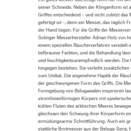
seiner Schneide. Neben der Klingenform ist 
Griffes entscheidend – und nicht zuletzt das 
gefertigt ist –, denn ein Messer, das täglich F
der Hand liegen. Für die Griffe der Messerse
Solinger Messerhersteller Adrian Holz von h
einem speziellen Räucherverfahren veredelt w
tiefbrauner Farbton, und die Behandlung lässt
und feuchtigkeitsunempfindlich werden. Die 
hingegen bestehen. Sie verleiht zusätzliche
zum Unikat. Die angenehme Haptik der Räuch
der geschwungenen Form des Griffs. Die Me
Formgebung von Belugawalen inspirieren lass
stromlinienförmigen Körpers mit spielerische
kühlen Fluten des arktischen Meeres bewegen
gleichsam den Schwung ihrer Körperform einfä
ermüdungsarme Schnittführung. Auch ein gr
stattliche Brotmesser aus der Beluga-Serie, 