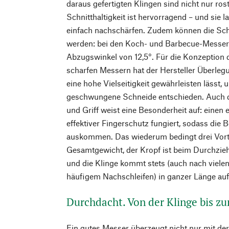
daraus gefertigten Klingen sind nicht nur rost
Schnitthaltigkeit ist hervorragend – und sie 
einfach nachschärfen. Zudem können die Sch
werden: bei den Koch- und Barbecue-Messer
Abzugswinkel von 12,5°. Für die Konzeption 
scharfen Messern hat der Hersteller Überleg
eine hohe Vielseitigkeit gewährleisten lässt, 
geschwungene Schneide entschieden. Auch 
und Griff weist eine Besonderheit auf: einen 
effektiver Fingerschutz fungiert, sodass die
auskommen. Das wiederum bedingt drei Vorte
Gesamtgewicht, der Kropf ist beim Durchzie
und die Klinge kommt stets (auch nach viel
häufigem Nachschleifen) in ganzer Länge auf
Durchdacht. Von der Klinge bis zu
Ein gutes Messer überzeugt nicht nur mit der