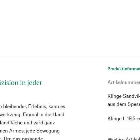
Produktinforma
zision in jeder
Artikelnumme
Klinge Sandvik
aus dem Spessa
n bleibendes Erlebnis, kann es
nwerkzeug: Einmal in die Hand
Klinge L 19,5 
Handfläche und wird ganz
genen Armes, jede Bewegung
tzt. Um das passende
Weitere Artike