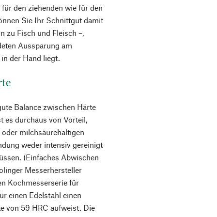
 für den ziehenden wie für den
nnen Sie Ihr Schnittgut damit
n zu Fisch und Fleisch –,
ndeten Aussparung am
in der Hand liegt.
rte
e gute Balance zwischen Härte
t es durchaus von Vorteil,
- oder milchsäurehaltigen
ndung weder intensiv gereinigt
üssen. (Einfaches Abwischen
olinger Messerhersteller
nen Kochmesserserie für
r einen Edelstahl einen
rte von 59 HRC aufweist. Die