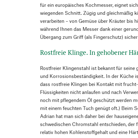
für ein europäisches Kochmesser, eignet sich
wiegenden Schnitt. Zügig und gleichmäßig kö
verarbeiten – von Gemüse über Kräuter bis hi
während Ihnen das Messer dank einer geru
Übergang zum Griff (als Fingerschutz) sicher 
Rostfreie Klinge. In gehobener Hä
Rostfreier Klingenstahl ist bekannt für sein
und Korrosionsbeständigkeit. In der Küche is
dass rostfreie Klingen bei Kontakt mit frucht
Flüssigkeiten nicht anlaufen und nach Verwe
noch mit pflegendem Öl geschützt werden m
mit einem feuchten Tuch genügt oft.) Beim S
Adrian hat man sich daher bei der hauseige
schwedischen Chromstahl entschieden, der fü
relativ hohen Kohlenstoffgehalt und eine Hä