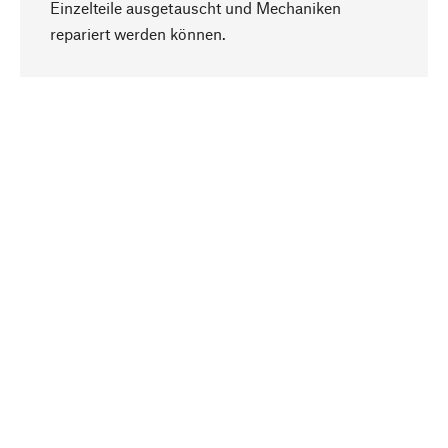
Einzelteile ausgetauscht und Mechaniken
Nach oben
repariert werden können.
Bewusst
Nachhaltigkeit steht im Fokus unserer
Produktauswahl. Wir setzen auf natürliche
Inhaltsstoffe und Materialien, die gepflegt werden
können, sowie auf eine ressourcenschonende
und sozialverträgliche Produktion.
Ausgewählt