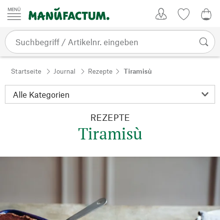
Zum Inhalt springen
Kundenkonto
Merkliste
0,0
Startseite
Journal
Rezepte
Tiramisù
REZEPTE
Tiramisù