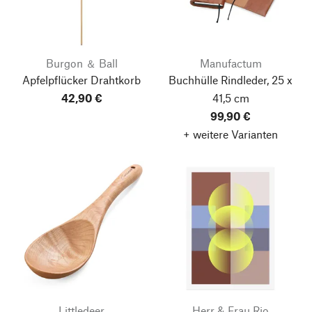
Burgon ＆ Ball
Manufactum
Apfelpflücker Drahtkorb
Buchhülle Rindleder, 25 x
42,90 €
41,5 cm
99,90 €
+ weitere Varianten
Littledeer
Herr & Frau Rio