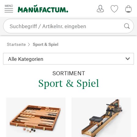
Zum Inhalt springen
Kundenkonto
Merkliste
0,0
Startseite
Sport & Spiel
SORTIMENT
Sport & Spiel