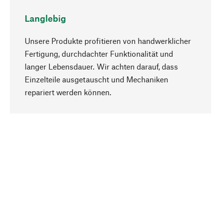
Langlebig
Unsere Produkte profitieren von handwerklicher
Fertigung, durchdachter Funktionalität und
langer Lebensdauer. Wir achten darauf, dass
Einzelteile ausgetauscht und Mechaniken
Nach oben
repariert werden können.
Bewusst
Nachhaltigkeit steht im Fokus unserer
Produktauswahl. Wir setzen auf natürliche
Inhaltsstoffe und Materialien, die gepflegt werden
können, sowie auf eine ressourcenschonende
und sozialverträgliche Produktion.