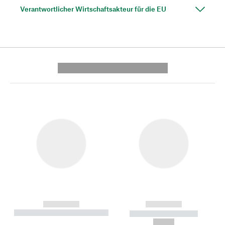
Verantwortlicher Wirtschaftsakteur für die EU
---------- --------------
------------
------------
----------- ----------- --------
----------- -----------
---
--,-- €