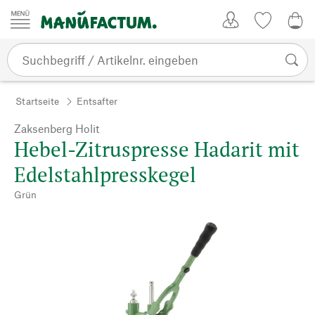
Zum Inhalt springen
Kundenkonto
Merkliste
0,0
Startseite
Entsafter
Zaksenberg Holit
Hebel-Zitruspresse Hadarit mit
Edelstahlpresskegel
Grün