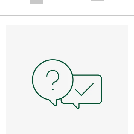
--,-- €