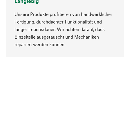
Langlebig
Unsere Produkte profitieren von handwerklicher
Fertigung, durchdachter Funktionalität und
langer Lebensdauer. Wir achten darauf, dass
Einzelteile ausgetauscht und Mechaniken
Nach oben
repariert werden können.
Bewusst
Nachhaltigkeit steht im Fokus unserer
Produktauswahl. Wir setzen auf natürliche
Inhaltsstoffe und Materialien, die gepflegt werden
können, sowie auf eine ressourcenschonende
und sozialverträgliche Produktion.