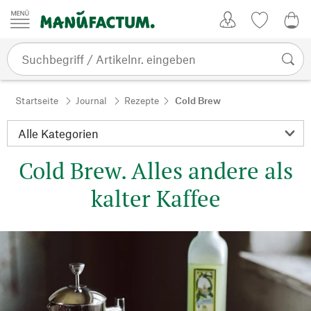
Zum Inhalt springen
Kundenkonto
Merkliste
0,0
Startseite
Journal
Rezepte
Cold Brew
Cold Brew. Alles andere als
kalter Kaffee