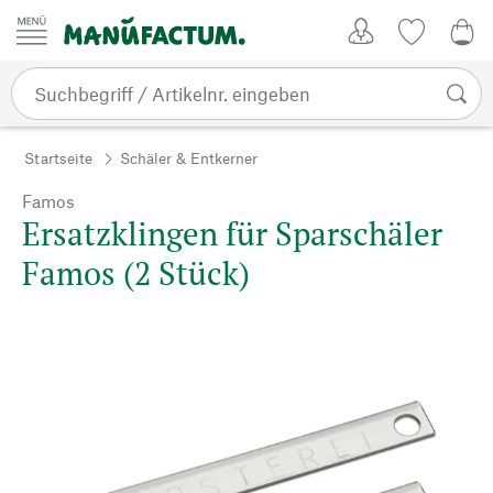
Zum Inhalt springen
Kundenkonto
Merkliste
0,0
Startseite
Schäler & Entkerner
Famos
Ersatzklingen für Sparschäler
Famos (2 Stück)