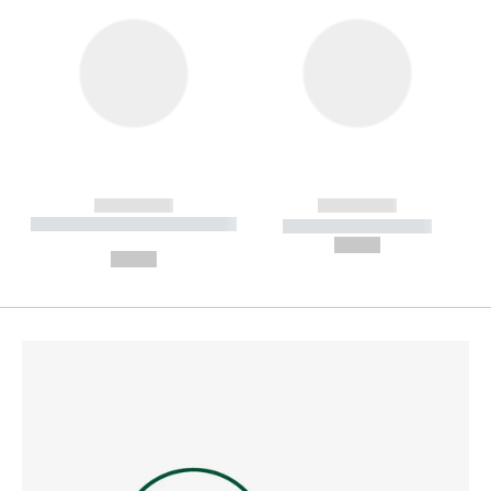
------------
------------
----------- ----------- --------
----------- -----------
---
--,-- €
--,-- €