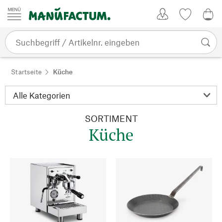
Zum Inhalt springen
Kundenkonto
Merkliste
0,0
Startseite
Küche
SORTIMENT
Küche