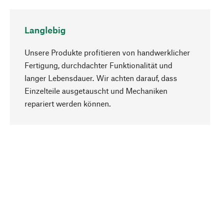
Langlebig
Unsere Produkte profitieren von handwerklicher
Fertigung, durchdachter Funktionalität und
langer Lebensdauer. Wir achten darauf, dass
Einzelteile ausgetauscht und Mechaniken
Nach oben
repariert werden können.
Bewusst
Nachhaltigkeit steht im Fokus unserer
Produktauswahl. Wir setzen auf natürliche
Inhaltsstoffe und Materialien, die gepflegt werden
können, sowie auf eine ressourcenschonende