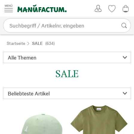
Zum Inhalt springen
Kundenkonto
Merkliste
0,0
Startseite
SALE
(634)
SALE