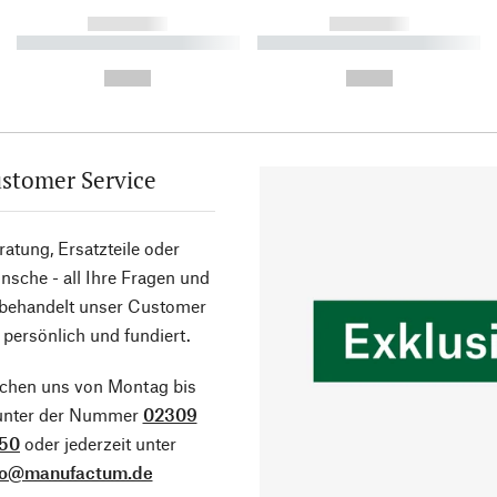
------------
------------
----------- ----------- ----------
----------- ----------- ----------
-
-
--,-- €
--,-- €
stomer Service
atung, Ersatzteile oder
sche - all Ihre Fragen und
 behandelt unser Customer
 persönlich und fundiert.
ichen uns von Montag bis
 unter der Nummer
02309
50
oder jederzeit unter
fo@manufactum.de