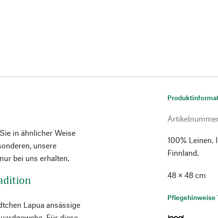
Produktinforma
Artikelnumme
 Sie in ähnlicher Weise
100% Leinen. I
esonderen, unsere
Finnland.
ur bei uns erhalten.
48 × 48 cm
adition
Pflegehinweise 
ädtchen Lapua ansässige
cquardgewebe. Für diese