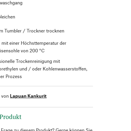
waschgang
bleichen
im Tumbler / Trockner trocknen
 mit einer Höchsttemperatur der
isensohle von 200 °C
sionelle Trockenreinigung mit
orethylen und / oder Kohlenwasserstoffen,
er Prozess
l von
Lapuan Kankurit
 Produkt
e Frage zu diesem Produkt? Gerne können Sie