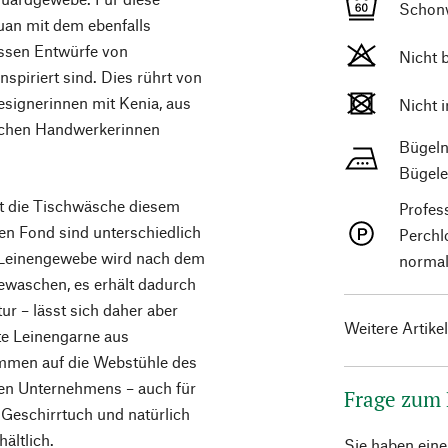
Schon
uan mit dem ebenfalls
ssen Entwürfe von
Nicht 
spiriert sind. Dies rührt von
esignerinnen mit Kenia, aus
Nicht 
ischen Handwerkerinnen
Bügeln
Bügele
kt die Tischwäsche diesem
Profes
en Fond sind unterschiedlich
Perchl
s Leinengewebe wird nach dem
normal
ewaschen, es erhält dadurch
ur – lässt sich daher aber
Weitere Artike
te Leinengarne aus
ommen auf die Webstühle des
rten Unternehmens – auch für
Frage zum
 Geschirrtuch und natürlich
ältlich.
Sie haben ein