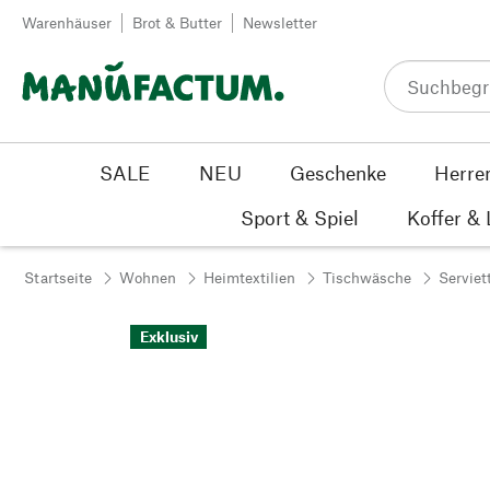
Zum Inhalt springen
Warenhäuser
Brot & Butter
Newsletter
SALE
NEU
Geschenke
Herre
Sport & Spiel
Koffer &
Startseite
Wohnen
Heimtextilien
Tischwäsche
Serviet
Exklusiv