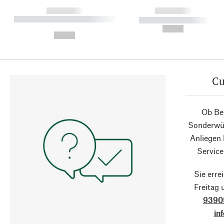
------------
------------
----------- ----------- ----------
----------- -----------
-
--,-- €
--,-- €
Cu
Ob Ber
Sonderwün
Anliegen
Service
Sie erre
Freitag
9390
in