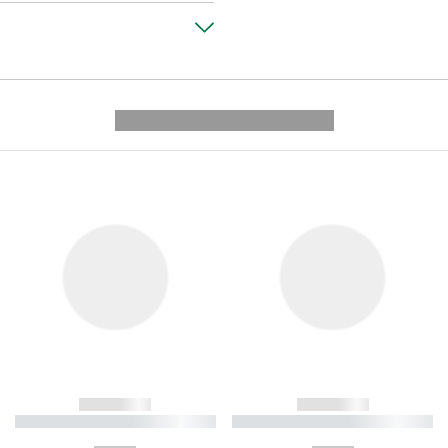
---------- --------------
------------
------------
----------- ----------- ----------
----------- ----------- ----------
-
-