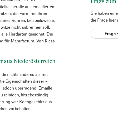
Frage zum
ielkasserolle aus emailliertem
Sie haben ein
rhitzen; die Form mit ihrem
die Frage hier
teres Rühren, beispielsweise,
itze nicht anbrennen soll.
Frage 
 alle Herdarten geeignet. Die
ung für Manufactum. Von Riess
r aus Niederösterreich
nde nichts anderes als mit
ie Eigenschaften dieser –
 jedoch überragend: Emaille
zu reinigen, hitzebeständig
ührung war Kochgeschirr aus
chen vorbehalten.