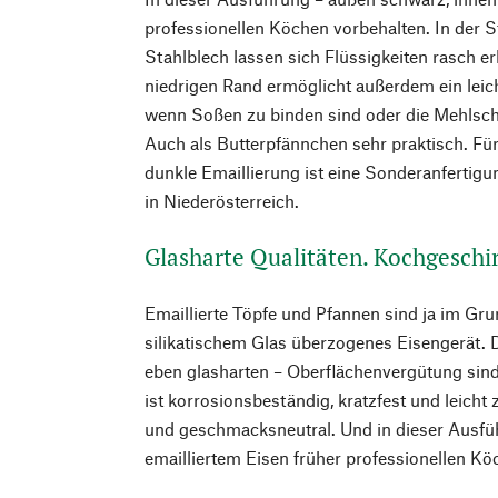
professionellen Köchen vorbehalten. In der St
Stahlblech lassen sich Flüssigkeiten rasch e
niedrigen Rand ermöglicht außerdem ein leich
wenn Soßen zu binden sind oder die Mehlschw
Auch als Butterpfännchen sehr praktisch. Für
dunkle Emaillierung ist eine Sonderanfertig
in Niederösterreich.
Glasharte Qualitäten. Kochgeschir
Emaillierte Töpfe und Pfannen sind ja im Gru
silikatischem Glas überzogenes Eisengerät. D
eben glasharten – Oberflächenvergütung sind
ist korrosionsbeständig, kratzfest und leicht 
und geschmacksneutral. Und in dieser Ausf
emailliertem Eisen früher professionellen Kö