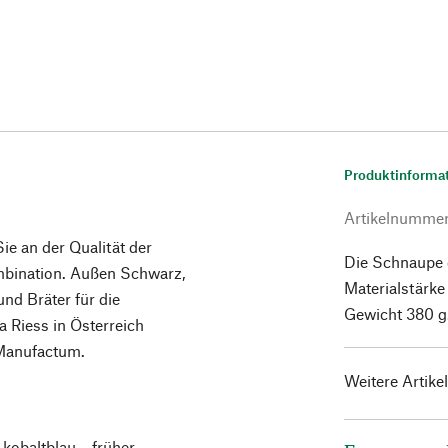
Produktinforma
Artikelnumme
ie an der Qualität der
Die Schnaupe e
mbination. Außen Schwarz,
Materialstärke
nd Bräter für die
Gewicht 380 g
 Riess in Österreich
 Manufactum.
Weitere Artike
kobaltblau – früher