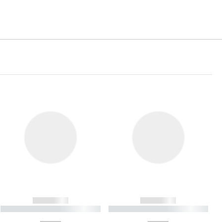
------------
------------
----------- ----------- ----------
----------- ----------- ----------
- -----------
-