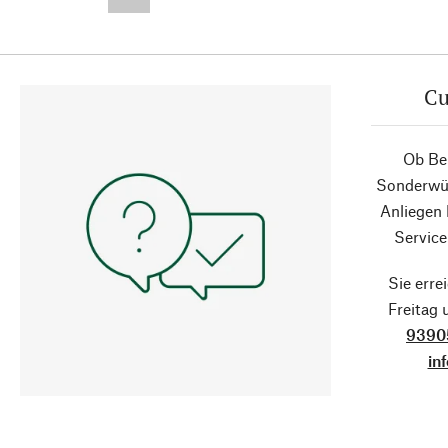
--,-- €
Cu
Ob Ber
Sonderwün
Anliegen
Service
Sie erre
Freitag
9390
in