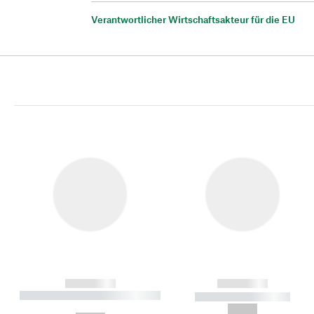
Verantwortlicher Wirtschaftsakteur für die EU
------------
------------
----------- ----------- ----------
----------- -----------
-
--,-- €