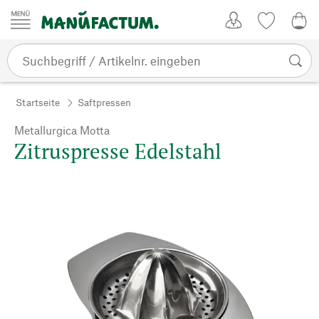
Zum Inhalt springen
Kundenkonto
Merkliste
0,0
Startseite
Saftpressen
Metallurgica Motta
Zitruspresse Edelstahl