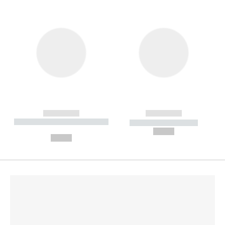
------------
------------
----------- ----------- --------
----------- -----------
---
--,-- €
--,-- €