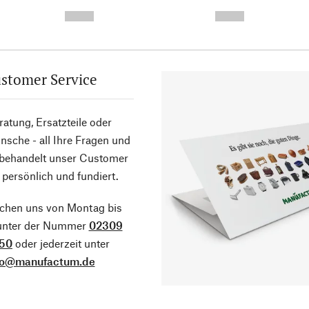
-
-
--,-- €
--,-- €
stomer Service
atung, Ersatzteile oder
sche - all Ihre Fragen und
 behandelt unser Customer
 persönlich und fundiert.
ichen uns von Montag bis
 unter der Nummer
02309
50
oder jederzeit unter
fo@manufactum.de