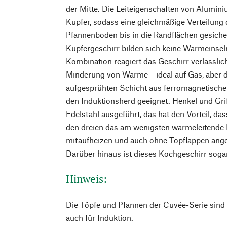
der Mitte. Die Leiteigenschaften von Alumini
Kupfer, sodass eine gleichmäßige Verteilun
Pfannenboden bis in die Randflächen gesichert
Kupfergeschirr bilden sich keine Wärmeinseln
Kombination reagiert das Geschirr verlässlich
Minderung von Wärme – ideal auf Gas, aber
aufgesprühten Schicht aus ferromagnetische
den Induktionsherd geeignet. Henkel und Grif
Edelstahl ausgeführt, das hat den Vorteil, das
den dreien das am wenigsten wärmeleitende M
mitaufheizen und auch ohne Topflappen ang
Darüber hinaus ist dieses Kochgeschirr sogar
Hinweis:
Die Töpfe und Pfannen der Cuvée-Serie sind f
auch für Induktion.