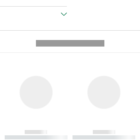
---------- --------------
------------
------------
----------- ----------- ----------
----------- ----------- ----------