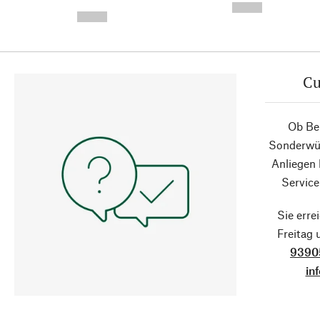
-
--,-- €
--,-- €
Cu
Ob Ber
Sonderwün
Anliegen
Service
Sie erre
Freitag
9390
in