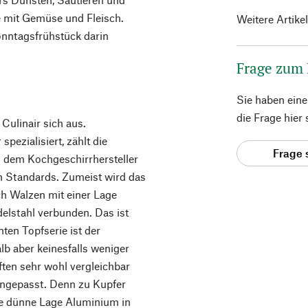
e mit Gemüse und Fleisch.
Weitere Artike
onntagsfrühstück darin
Frage zum
s
Sie haben ein
die Frage hier
Culinair sich aus.
pezialisiert, zählt die
Frage 
 dem Kochgeschirrhersteller
en Standards. Zumeist wird das
h Walzen mit einer Lage
elstahl verbunden. Das ist
ten Topfserie ist der
lb aber keinesfalls weniger
ften sehr wohl vergleichbar
ngepasst. Denn zu Kupfer
ine dünne Lage Aluminium in