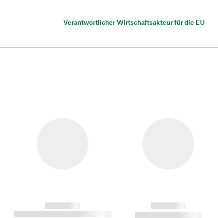
Verantwortlicher Wirtschaftsakteur für die EU
------------
------------
----------- ----------- ----------
----------- -----------