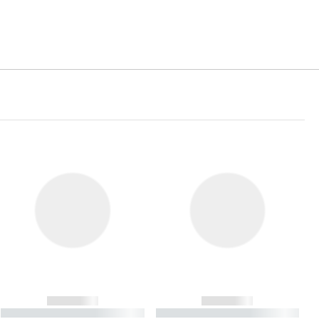
------------
------------
----------- ----------- ----------
----------- ----------- ----------