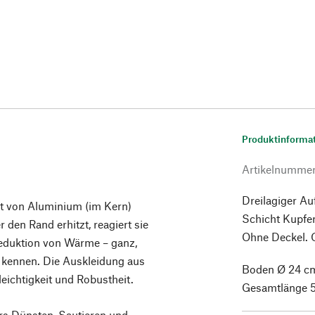
Produktinforma
Artikelnumme
Dreilagiger Au
it von Aluminium (im Kern)
Schicht Kupfer
r den Rand erhitzt, reagiert sie
Ohne Deckel. G
eduktion von Wärme – ganz,
l kennen. Die Auskleidung aus
Boden Ø 24 cm
leichtigkeit und Robustheit.
Gesamtlänge 50
rs Dünsten, Sautieren und