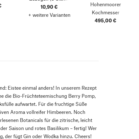
Hohenmoorer
€
10,90 €
Kochmesser
+ weitere Varianten
Dreilagenstahl
495,00 €
end: Eistee einmal anders! In unserem Rezept
ee die Bio-Früchteteemischung Berry Pomp,
sfülle aufwartet. Für die fruchtige Süße
siven Aroma vollreifer Himbeeren. Noch
esenen Botanicals für die zitrische, leicht
der Saison und rotes Basilikum – fertig! Wer
ag, der fügt Gin oder Wodka hinzu. Cheers!