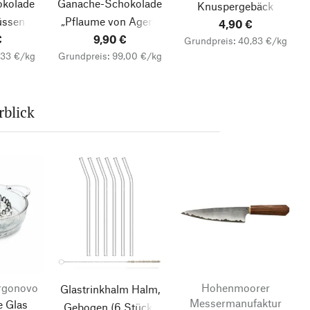
okolade
Ganache-Schokolade
Knuspergebäck
üssen
„Pflaume von Agen“
Rosmarin
4,90 €
€
9,90 €
Grundpreis: 40,83 €/kg
,33 €/kg
Grundpreis: 99,00 €/kg
blick
orgonovo
Hohenmoorer
Glastrinkhalm Halm,
Messermanufaktur
e Glas
Gebogen
(6 Stück)