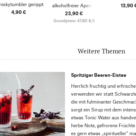
iskytumbler gerippt
alkoholfreier Aperitif
13,90 
4,90 €
23,90 €
Grundpreis: 47,80 €/l
Weitere Themen
Spritziger Beeren-Eistee
Herrlich fruchtig und erfrisch
verwenden wir statt Schwarzt
die mit fulminanter Geschmack
sorgt ein Sirup mit dem inten
etwas Tonic Water aus handverl
herbe Note, gefrorene Früchte 
es gern etwas „spiritueller“ m