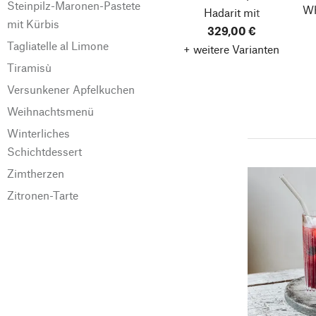
Steinpilz-Maronen-Pastete
Wh
Hadarit mit
mit Kürbis
Edelstahlpresskegel,
329,00 €
Tagliatelle al Limone
+ weitere Varianten
Anthrazit
Tiramisù
Versunkener Apfelkuchen
Weihnachtsmenü
Winterliches
Schichtdessert
Zimtherzen
Zitronen-Tarte