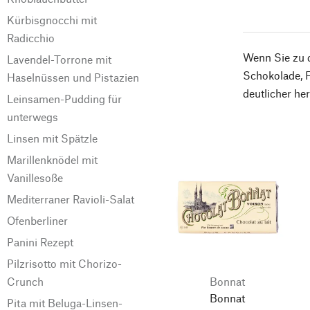
Kürbisgnocchi mit
Radicchio
Wenn Sie zu d
Lavendel-Torrone mit
Schokolade, F
Haselnüssen und Pistazien
deutlicher her
Leinsamen-Pudding für
unterwegs
Linsen mit Spätzle
Marillenknödel mit
Vanillesoße
Mediterraner Ravioli-Salat
Ofenberliner
Panini Rezept
Pilzrisotto mit Chorizo-
Bonnat
Crunch
Bonnat
Pita mit Beluga-Linsen-