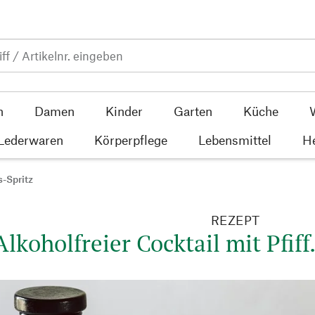
n
Damen
Kinder
Garten
Küche
 Lederwaren
Körperpflege
Lebensmittel
He
s-Spritz
REZEPT
Alkoholfreier Cocktail mit Pfiff