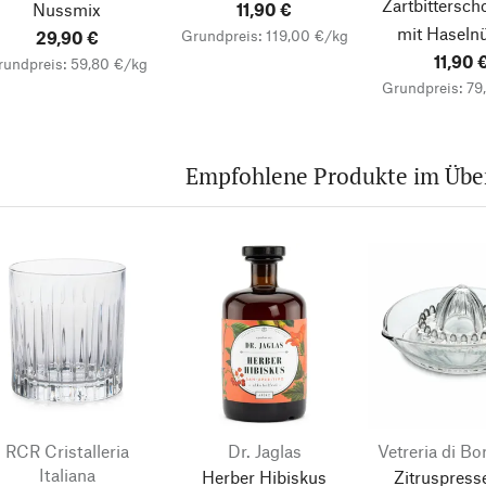
Zartbittersch
Nussmix
11,90 €
mit Haseln
Grundpreis: 119,00 €/kg
29,90 €
11,90 
rundpreis: 59,80 €/kg
Grundpreis: 79
Empfohlene Produkte im Über
RCR Cristalleria
Dr. Jaglas
Vetreria di B
Italiana
Herber Hibiskus
Zitruspress