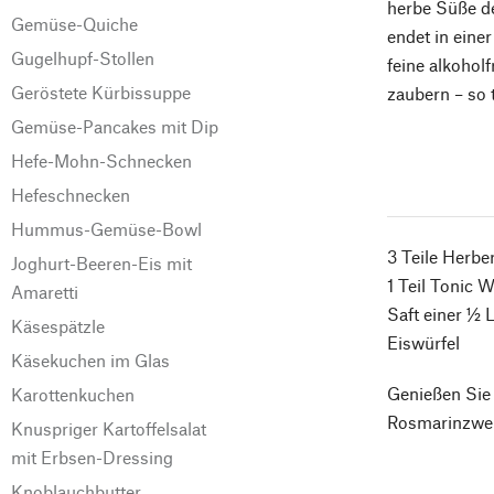
herbe Süße de
Gemüse-Quiche
endet in eine
Gugelhupf-Stollen
feine alkohol
Geröstete Kürbissuppe
zaubern – so 
Gemüse-Pancakes mit Dip
Hefe-Mohn-Schnecken
Hefeschnecken
Hummus-Gemüse-Bowl
3 Teile Herbe
Joghurt-Beeren-Eis mit
1 Teil Tonic W
Amaretti
Saft einer ½ 
Käsespätzle
Eiswürfel
Käsekuchen im Glas
Genießen Sie 
Karottenkuchen
Rosmarinzweig
Knuspriger Kartoffelsalat
mit Erbsen-Dressing
Knoblauchbutter