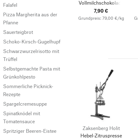
Vollmilchschokolade
Falafel
7,90 €
Pizza Margherita aus der
Grundpreis: 79,00 €/kg
G
Pfanne
Sauerteigbrot
Schoko-Kirsch-Gugelhupf
Schwarzwurzelrisotto mit
Trüffel
Selbstgemachte Pasta mit
Grünkohlpesto
Sommerliche Picknick-
Rezepte
Spargelcremesuppe
Spinatknödel mit
Tomatensauce
Zaksenberg Holit
Spritziger Beeren-Eistee
Hebel-Zitruspresse