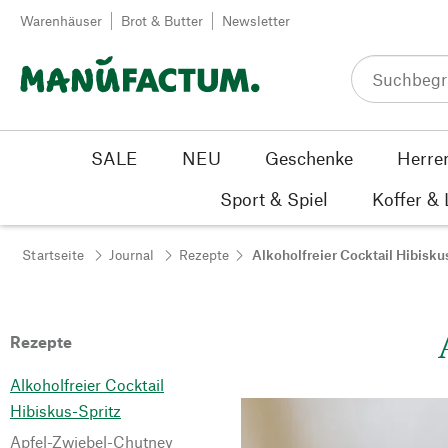
Zum Inhalt springen
Warenhäuser
Brot & Butter
Newsletter
SALE
NEU
Geschenke
Herre
Sport & Spiel
Koffer &
Startseite
Journal
Rezepte
Alkoholfreier Cocktail Hibisku
Rezepte
Alkoholfreier Cocktail
Hibiskus-Spritz
Apfel-Zwiebel-Chutney