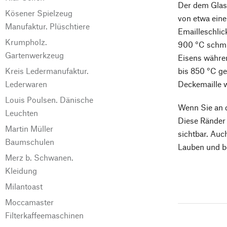
Der dem Glas
Kösener Spielzeug
von etwa eine
Manufaktur. Plüschtiere
Emailleschlic
Krumpholz.
900 °C schmi
Gartenwerkzeug
Eisens währe
Kreis Ledermanufaktur.
bis 850 °C ge
Lederwaren
Deckemaille w
Louis Poulsen. Dänische
Wenn Sie an d
Leuchten
Diese Ränder 
Martin Müller
sichtbar. Auc
Baumschulen
Lauben und b
Merz b. Schwanen.
Kleidung
Milantoast
Moccamaster
Filterkaffeemaschinen