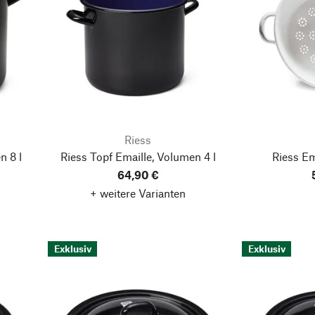
Riess
n 8 l
Riess Topf Emaille, Volumen 4 l
Riess Em
64,90 €
+ weitere Varianten
Exklusiv
Exklusiv