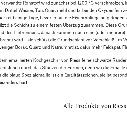
 verwandte Rohstoff wird zunächst bei 1200 °C verschmolzen, 
m Drittel Wasser, Ton, Quarzmehl und färbenden Oxyden fein z
ker reift einige Tage, bevor er auf die Eisenrohlinge aufgetrage
lzt die Schicht zu einem festen Überzug zusammen. Diese Grun
nd des Einbrennens, danach kommen noch eine (oder mehrere) D
brannt wird – sie schützt die Grundschicht vor Verschleiß. Im V
eniger Borax, Quarz und Natriumnitrat, dafür mehr Feldspat, Fl
em emaillierten Kochgeschirr von Riess feine schwarze Ränder 
entstehen durch das Stanzen der Formen, denn wo die Emaille ni
h die blaue Spezialemaille ist ein Qualitätszeichen, sie ist bes
esonders hart.
Alle Produkte von Riess