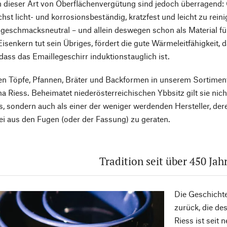
 dieser Art von Oberflächenvergütung sind jedoch überragend: G
st licht- und korrosionsbeständig, kratzfest und leicht zu reini
geschmacksneutral – und allein deswegen schon als Material fü
isenkern tut sein Übriges, fördert die gute Wärmeleitfähigkei
dass das Emaillegeschirr induktionstauglich ist.
ten Töpfe, Pfannen, Bräter und Backformen in unserem Sortimen
a Riess. Beheimatet niederösterreichischen Ybbsitz gilt sie nicht
, sondern auch als einer der weniger werdenden Hersteller, dere
ei aus den Fugen (oder der Fassung) zu geraten.
Tradition seit über 450 Jah
Die Geschicht
zurück, die de
Riess ist seit