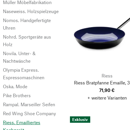
Müller Möbelfabrikation
Naseweiss. Holzspielzeuge
Nomos. Handgefertigte
Uhren
Nohrd. Sportgeräte aus
Holz
Novila. Unter- &
Nachtwäsche
Olympia Express.
Riess
Espressomaschinen
Riess Bratpfanne Emaille, 
Oska. Mode
71,90 €
Pike Brothers
+ weitere Varianten
Rampal. Marseiller Seifen
Red Wing Shoe Company
Exklusiv
Riess. Emailliertes
Kochgerät