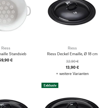
Riess
Riess
aille Standsieb
Riess Deckel Emaille, Ø 18 cm
59,90 €
32,90 €
13,90 €
+ weitere Varianten
Exklusiv