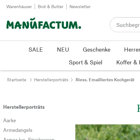
Zum Inhalt springen
Warenhäuser
Brot & Butter
Newsletter
SALE
NEU
Geschenke
Herre
Sport & Spiel
Koffer &
Startseite
Herstellerporträts
Riess. Emailliertes Kochgerät
Herstellerporträts
Aarke
Armedangels
Armor lux. Strickwaren