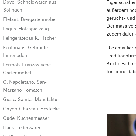
Dovo. Schneidwaren aus
Eigenschaften
Solingen
außerdem höch
geruchs- und 
Elefant. Biergartenmöbel
Der massive E
Fagus. Holzspielzeug
zudem dafür, 
Feingerätebau K. Fischer
Fentimans. Gebraute
Die emaillier
Limonaden
Traditionsfirm
Kochgeschirrs
Fermob. Französische
tun, ohne dab
Gartenmöbel
G. Napoletano. San-
Marzano-Tomaten
Giese. Sanitär Manufaktur
Goyon-Chazeau. Bestecke
Güde. Küchenmesser
Hack. Lederwaren