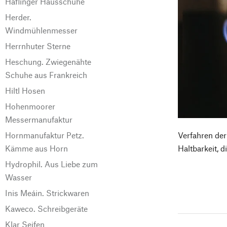
Haflinger Hausschuhe
Herder.
Windmühlenmesser
Herrnhuter Sterne
Heschung. Zwiegenähte
Schuhe aus Frankreich
Hiltl Hosen
Hohenmoorer
Messermanufaktur
Hornmanufaktur Petz.
Verfahren der
Kämme aus Horn
Haltbarkeit, 
Hydrophil. Aus Liebe zum
Wasser
Inis Meáin. Strickwaren
Kaweco. Schreibgeräte
Klar Seifen