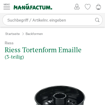
Zum Inhalt springen
Kundenkonto
Merkliste
0,0
Startseite
Backformen
Riess
Riess Tortenform Emaille
(3-teilig)