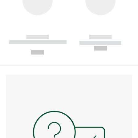
------------
------------
----------- ----------- --------
----------- -----------
---
--,-- €
--,-- €