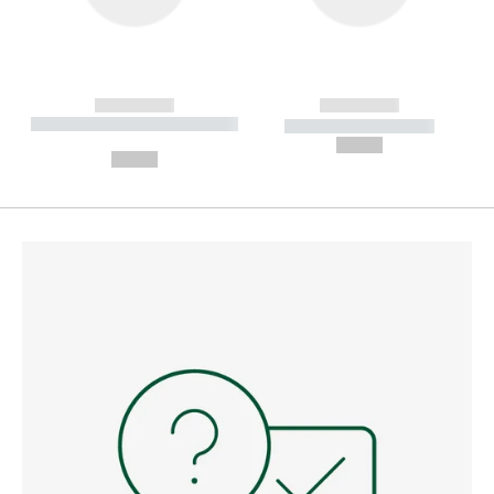
------------
------------
----------- ----------- --------
----------- -----------
---
--,-- €
--,-- €