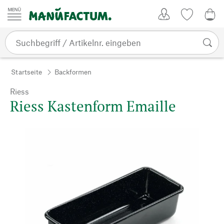
Zum Inhalt springen
Kundenkonto
Merkliste
0,0
Startseite
Backformen
Riess
Riess Kastenform Emaille