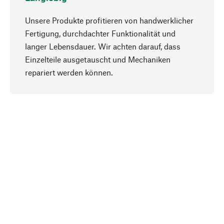
Unsere Produkte profitieren von handwerklicher
Fertigung, durchdachter Funktionalität und
langer Lebensdauer. Wir achten darauf, dass
Einzelteile ausgetauscht und Mechaniken
Nach oben
repariert werden können.
Bewusst
Nachhaltigkeit steht im Fokus unserer
Produktauswahl. Wir setzen auf natürliche
Inhaltsstoffe und Materialien, die gepflegt werden
können, sowie auf eine ressourcenschonende
und sozialverträgliche Produktion.