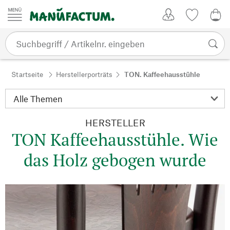
Zum Inhalt springen
Kundenkonto
Merkliste
0,0
Startseite
Herstellerporträts
TON. Kaffeehausstühle
HERSTELLER
TON Kaffeehausstühle. Wie
das Holz gebogen wurde