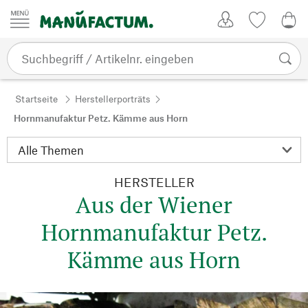
Zum Inhalt springen
Kundenkonto
Merkliste
0,0
Startseite
Herstellerporträts
Hornmanufaktur Petz. Kämme aus Horn
HERSTELLER
Aus der Wiener
Hornmanufaktur Petz.
Kämme aus Horn