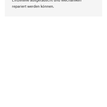
Nach oben
repariert werden können.
Bewusst
Nachhaltigkeit steht im Fokus unserer
Produktauswahl. Wir setzen auf natürliche
Inhaltsstoffe und Materialien, die gepflegt werden
können, sowie auf eine ressourcenschonende
und sozialverträgliche Produktion.
Ausgewählt
Als Ihr kompetenter Partner arbeiten wir