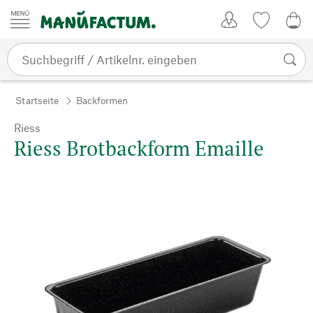
Zum Inhalt springen
Kundenkonto
Merkliste
0,0
Startseite
Backformen
Riess
Riess Brotbackform Emaille