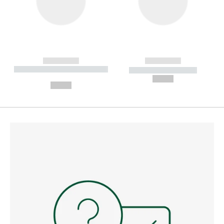
------------
------------
----------- ----------- --------
----------- -----------
---
--,-- €
--,-- €