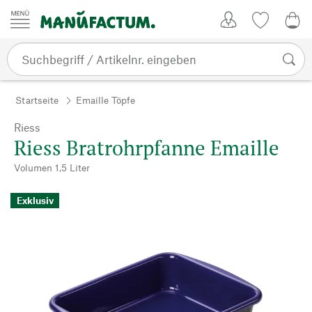
Zum Inhalt springen
Kundenkonto
Merkliste
0,0
Startseite
Emaille Töpfe
Riess
Riess Bratrohrpfanne Emaille
Volumen 1,5 Liter
Exklusiv