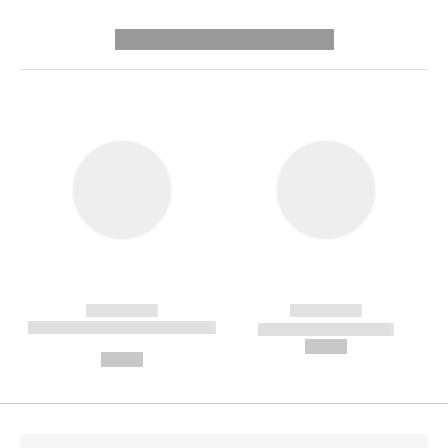
---------- --------------
------------
------------
----------- ----------- --------
----------- -----------
---
--,-- €
--,-- €