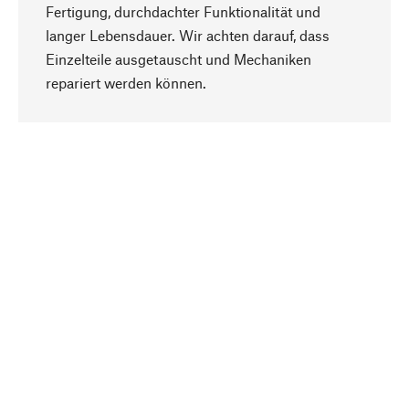
Fertigung, durchdachter Funktionalität und
langer Lebensdauer. Wir achten darauf, dass
Einzelteile ausgetauscht und Mechaniken
Nach oben
repariert werden können.
Bewusst
Nachhaltigkeit steht im Fokus unserer
Produktauswahl. Wir setzen auf natürliche
Inhaltsstoffe und Materialien, die gepflegt werden
können, sowie auf eine ressourcenschonende
und sozialverträgliche Produktion.