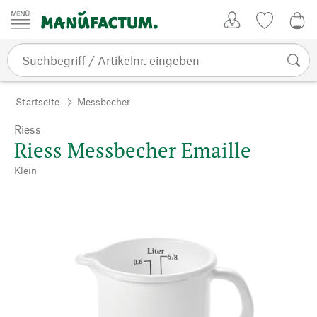
Zum Inhalt springen
Kundenkonto
Merkliste
0,0
Startseite
Messbecher
Riess
Riess Messbecher Emaille
Klein