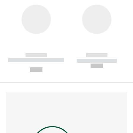
------------
------------
----------- ----------- --------
----------- -----------
---
--,-- €
--,-- €