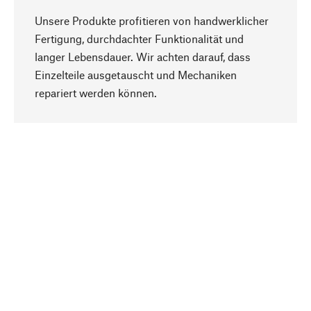
Unsere Produkte profitieren von handwerklicher
Fertigung, durchdachter Funktionalität und
langer Lebensdauer. Wir achten darauf, dass
Einzelteile ausgetauscht und Mechaniken
Nach oben
repariert werden können.
Bewusst
Nachhaltigkeit steht im Fokus unserer
Produktauswahl. Wir setzen auf natürliche
Inhaltsstoffe und Materialien, die gepflegt werden
können, sowie auf eine ressourcenschonende
und sozialverträgliche Produktion.