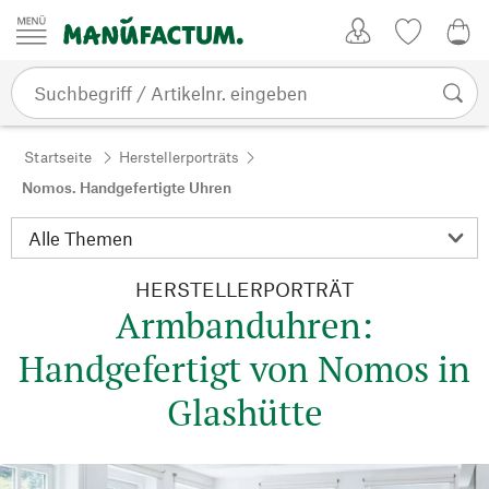
Zum Inhalt springen
Kundenkonto
Merkliste
0,0
Startseite
Herstellerporträts
Nomos. Handgefertigte Uhren
HERSTELLERPORTRÄT
Armbanduhren:
Handgefertigt von Nomos in
Glashütte