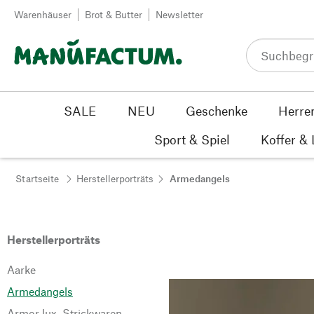
Zum Inhalt springen
Warenhäuser
Brot & Butter
Newsletter
SALE
NEU
Geschenke
Herre
Sport & Spiel
Koffer &
Startseite
Herstellerporträts
Armedangels
Herstellerporträts
Aarke
Armedangels
Armor lux. Strickwaren