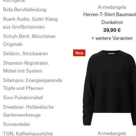
Armedangels
Rofa Berufskleidung
Herren-T-Shirt Baumwol
Ruark Audio. Guter Klang
Dunkelrot
aus Großbritannien
39,90 €
Schuh-Bertl. Münchener
+ weitere Varianten
Originale
Neu
Seldom. Strickwaren
Shannon-Registrator.
Möbel mit System
Silampos. Energiesparende
Töpfe und Pfannen
Sinn Polstermöbel
Sneeboer. Holländische
Gartenwerkzeuge
Sonnenleder
Armedangels
TON. Kaffeehausstühle