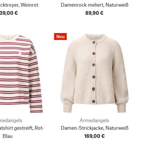
cktroyer, Weinrot
Damenrock meliert, Naturweiß
39,00 €
89,90 €
Neu
medangels
Armedangels
hirt gestreift, Rot-
Damen-Strickjacke, Naturweiß
Blau
169,00 €