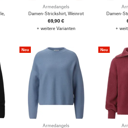
Armedangels
Ar
le,
Damen-Strickshirt, Weinrot
Damen-Str
69,90 €
+ weitere Varianten
+ weit
Neu
Neu
Armedangels
Ar