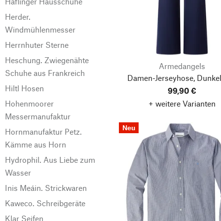
Haflinger Hausschuhe
Herder.
Windmühlenmesser
Herrnhuter Sterne
Heschung. Zwiegenähte
Armedangels
Schuhe aus Frankreich
Damen-Jerseyhose, Dunkel
Hiltl Hosen
99,90 €
Hohenmoorer
+ weitere Varianten
Messermanufaktur
Neu
Hornmanufaktur Petz.
Kämme aus Horn
Hydrophil. Aus Liebe zum
Wasser
Inis Meáin. Strickwaren
Kaweco. Schreibgeräte
Klar Seifen