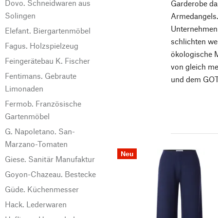
Dovo. Schneidwaren aus
Garderobe dau
Solingen
Armedangels. 
Unternehmen a
Elefant. Biergartenmöbel
schlichten we
Fagus. Holzspielzeug
ökologische M
Feingerätebau K. Fischer
von gleich me
Fentimans. Gebraute
und dem GOTS
Limonaden
Fermob. Französische
Gartenmöbel
G. Napoletano. San-
Marzano-Tomaten
Neu
Giese. Sanitär Manufaktur
Goyon-Chazeau. Bestecke
Güde. Küchenmesser
Hack. Lederwaren