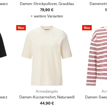
hwarz
Damen-Strickpullover, Graublau
Damenstri
79,90 €
1
+ weitere Varianten
Neu
Neu
Armedangels
Ar
warz
Damen-Kurzarmshirt, Naturweiß
Damen-Sweats
44,90 €