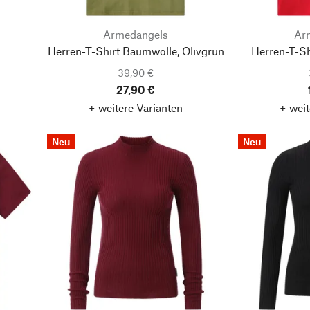
Armedangels
Ar
Herren-T-Shirt Baumwolle, Olivgrün
Herren-T-Sh
39,90 €
27,90 €
+ weitere Varianten
+ weit
Neu
Neu