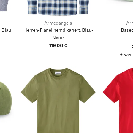
Armedangels
Ar
 Blau
Herren-Flanellhemd kariert, Blau-
Basec
Natur
119,00 €
+ weit