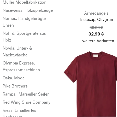
Müller Möbelfabrikation
Naseweiss. Holzspielzeuge
Armedangels
Nomos. Handgefertigte
Basecap, Olivgrün
Uhren
39,90 €
Nohrd. Sportgeräte aus
32,90 €
Holz
+ weitere Varianten
Novila. Unter- &
Nachtwäsche
Olympia Express.
Espressomaschinen
Oska. Mode
Pike Brothers
Rampal. Marseiller Seifen
Red Wing Shoe Company
Riess. Emailliertes
Kochgerät