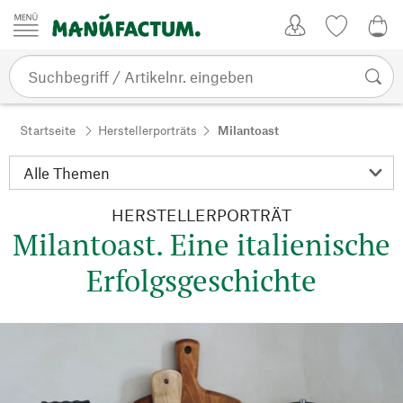
Zum Inhalt springen
Kundenkonto
Merkliste
0,0
Startseite
Herstellerporträts
Milantoast
HERSTELLERPORTRÄT
Milantoast. Eine italienische
Erfolgsgeschichte