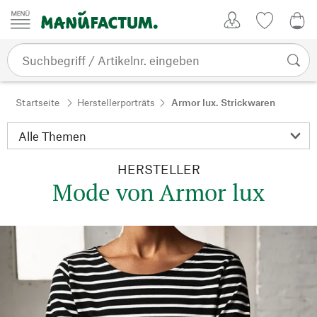
Zum Inhalt springen
Kundenkonto
Merkliste
0,0
Startseite
Herstellerporträts
Armor lux. Strickwaren
HERSTELLER
Mode von Armor lux