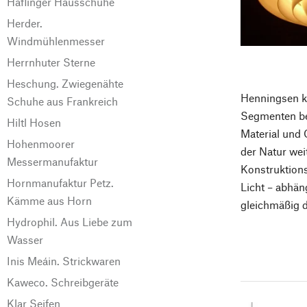
Haflinger Hausschuhe
Herder.
Windmühlenmesser
Herrnhuter Sterne
Heschung. Zwiegenähte
Henningsen ko
Schuhe aus Frankreich
Segmenten be
Hiltl Hosen
Material und O
Hohenmoorer
der Natur wei
Messermanufaktur
Konstruktions
Hornmanufaktur Petz.
Licht – abhän
Kämme aus Horn
gleichmäßig d
Hydrophil. Aus Liebe zum
Wasser
Inis Meáin. Strickwaren
Kaweco. Schreibgeräte
Klar Seifen