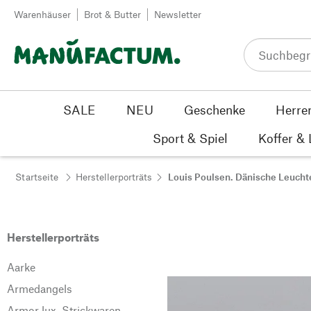
Zum Inhalt springen
Warenhäuser
Brot & Butter
Newsletter
SALE
NEU
Geschenke
Herre
Sport & Spiel
Koffer &
Startseite
Herstellerporträts
Louis Poulsen. Dänische Leucht
Herstellerporträts
Aarke
Armedangels
Armor lux. Strickwaren