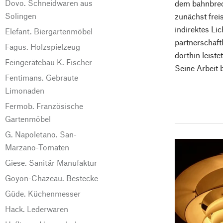
Dovo. Schneidwaren aus
dem bahnbrec
Solingen
zunächst freis
indirektes Lic
Elefant. Biergartenmöbel
partnerschaft
Fagus. Holzspielzeug
dorthin leist
Feingerätebau K. Fischer
Seine Arbeit 
Fentimans. Gebraute
Limonaden
Fermob. Französische
Gartenmöbel
G. Napoletano. San-
Marzano-Tomaten
Giese. Sanitär Manufaktur
Goyon-Chazeau. Bestecke
Güde. Küchenmesser
Hack. Lederwaren