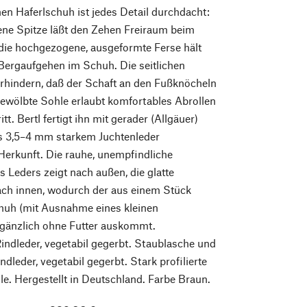
en Haferlschuh ist jedes Detail durchdacht:
ene Spitze läßt den Zehen Freiraum beim
die hochgezogene, ausgeformte Ferse hält
Bergaufgehen im Schuh. Die seitlichen
rhindern, daß der Schaft an den Fußknöcheln
 gewölbte Sohle erlaubt komfortables Abrollen
tt. Bertl fertigt ihn mit gerader (Allgäuer)
 3,5–4 mm starkem Juchtenleder
Herkunft. Die rauhe, unempfindliche
s Leders zeigt nach außen, die glatte
ach innen, wodurch der aus einem Stück
chuh (mit Ausnahme eines kleinen
 gänzlich ohne Futter auskommt.
indleder, vegetabil gegerbt. Staublasche und
ndleder, vegetabil gegerbt. Stark profilierte
. Hergestellt in Deutschland. Farbe Braun.