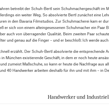
Jahren betreibt der Schuh-Bertl sein Schuhmachergeschäft im M
llerdings ein weiter Weg. So absolvierte Bertl zunächst eine Leh
uren in den Bavaria Filmstudios. Zur Schuhmacherei kam er durc
ieß er sich von einem alteingesessenen Schuhmacher ein Paar Be
aber auch von überragender Qualität. Beim zweiten Paar schaute
lter und genau auf die Finger – und er beschloß: Ich werde au
schnell erzählt. Der Schuh-Bertl absolvierte die entsprechend
n in München existierende Geschäft, in dem er noch heute ansässi
und zumeist Maßschuhe, so kann er heute die Nachfrage aus alle
und 40 Handwerker arbeiten deshalb für ihn und mit ihm – in De
Handwerker und Industriel