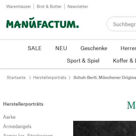
Zum Inhalt springen
Warenhäuser
Brot & Butter
Newsletter
SALE
NEU
Geschenke
Herre
Sport & Spiel
Koffer &
Startseite
Herstellerporträts
Schuh-Bertl. Münchener Origina
M
Herstellerporträts
Aarke
Armedangels
Armor lux. Strickwaren