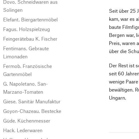
Dovo. Schneidwaren aus
Solingen
Seit über 25 
kam, war es a
Elefant. Biergartenmöbel
baute Filmfig
Fagus. Holzspielzeug
Bergen war, l
Feingerätebau K. Fischer
Preis, waren 
Fentimans. Gebraute
über die Schu
Limonaden
Der Rest ist 
Fermob. Französische
seit 60 Jahre
Gartenmöbel
wenige Paare 
G. Napoletano. San-
bewältigen. R
Marzano-Tomaten
Ungarn.
Giese. Sanitär Manufaktur
Goyon-Chazeau. Bestecke
Güde. Küchenmesser
Hack. Lederwaren