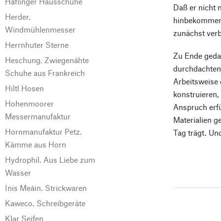
Haflinger Hausschuhe
Daß er nicht 
Herder.
hinbekommen m
Windmühlenmesser
zunächst verb
Herrnhuter Sterne
Zu Ende gedac
Heschung. Zwiegenähte
durchdachten 
Schuhe aus Frankreich
Arbeitsweise 
Hiltl Hosen
konstruieren,
Hohenmoorer
Anspruch erfü
Messermanufaktur
Materialien g
Hornmanufaktur Petz.
Tag trägt. Un
Kämme aus Horn
Hydrophil. Aus Liebe zum
Wasser
Inis Meáin. Strickwaren
Kaweco. Schreibgeräte
Klar Seifen