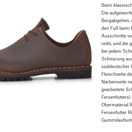
Beim klassisch
Die aufgeworf
Bergabgehen, 
den Fuß beim 
Ausschnitte ve
reibt, und die
bei jedem Schri
Schnürung aus
süddeutscher 
Fleischseite de
Narbenseite n
gearbeitete S
Fersenfutters)
Obermaterial R
Fersenfutter Ri
Gummilaufsohle