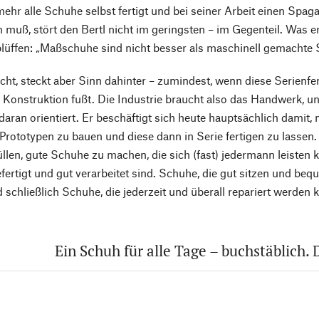
mehr alle Schuhe selbst fertigt und bei seiner Arbeit einen Spa
uß, stört den Bertl nicht im geringsten – im Gegenteil. Was 
lüffen: „Maßschuhe sind nicht besser als maschinell gemachte
ht, steckt aber Sinn dahinter – zumindest, wenn diese Serienfe
Konstruktion fußt. Die Industrie braucht also das Handwerk, un
daran orientiert. Er beschäftigt sich heute hauptsächlich damit
 Prototypen zu bauen und diese dann in Serie fertigen zu lassen
llen, gute Schuhe zu machen, die sich (fast) jedermann leisten
efertigt und gut verarbeitet sind. Schuhe, die gut sitzen und b
d schließlich Schuhe, die jederzeit und überall repariert werden 
Ein Schuh für alle Tage – buchstäblich.