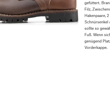
gefüttert. Bra
Filz, Zwische
Hakenpaare, 2 
Schnürsenkel 
sollte so gewäh
Fuß. Wenn sich
genügend Platz
Vorderkappe.