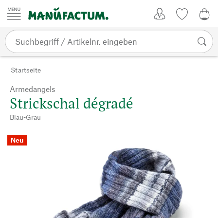
Zum Inhalt springen
Kundenkonto
Merkliste
0,0
Startseite
Armedangels
Strickschal dégradé
Blau-Grau
Neu