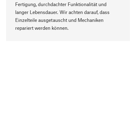
Fertigung, durchdachter Funktionalität und
langer Lebensdauer. Wir achten darauf, dass
Einzelteile ausgetauscht und Mechaniken
Nach oben
repariert werden können.
Bewusst
Nachhaltigkeit steht im Fokus unserer
Produktauswahl. Wir setzen auf natürliche
Inhaltsstoffe und Materialien, die gepflegt werden
können, sowie auf eine ressourcenschonende
und sozialverträgliche Produktion.