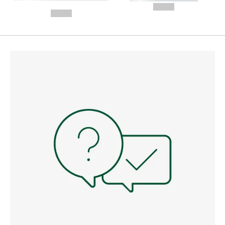
---
--,-- €
--,-- €