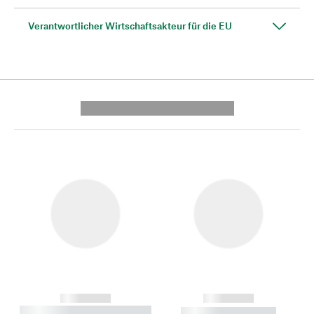
Verantwortlicher Wirtschaftsakteur für die EU
---------- --------------
------------
------------
----------- ----------- --------
----------- -----------