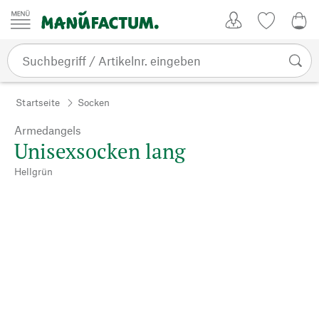
Zum Inhalt springen
Kundenkonto
Merkliste
0,0
Startseite
Socken
Armedangels
Unisexsocken lang
Hellgrün