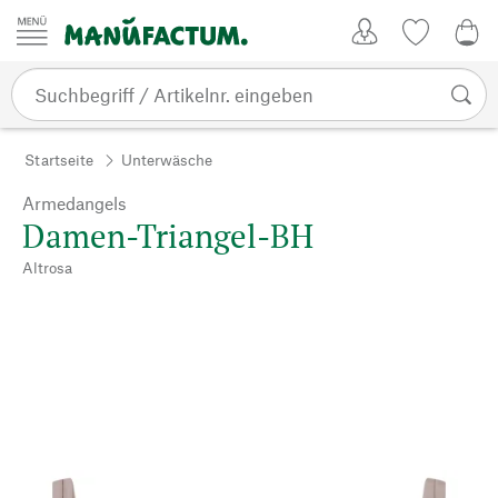
Zum Inhalt springen
Kundenkonto
Merkliste
0,0
Startseite
Unterwäsche
Armedangels
Damen-Triangel-BH
Altrosa