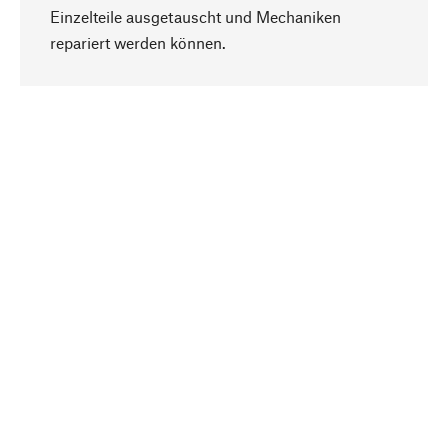
Einzelteile ausgetauscht und Mechaniken
Nach oben
repariert werden können.
Bewusst
Nachhaltigkeit steht im Fokus unserer
Produktauswahl. Wir setzen auf natürliche
Inhaltsstoffe und Materialien, die gepflegt werden
können, sowie auf eine ressourcenschonende
und sozialverträgliche Produktion.
Ausgewählt