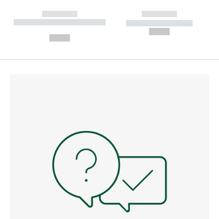
------------
------------
----------- ----------- --------
----------- -----------
---
--,-- €
--,-- €