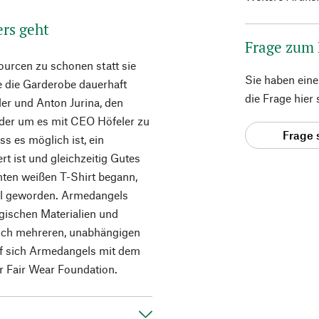
ers geht
Frage zum
ourcen zu schonen statt sie
Sie haben ein
e die Garderobe dauerhaft
die Frage hier
ler und Anton Jurina, den
der um es mit CEO Höfeler zu
Frage 
ss es möglich ist, ein
t ist und gleichzeitig Gutes
hten weißen T-Shirt begann,
bel geworden. Armedangels
ogischen Materialien und
leich mehreren, unabhängigen
rf sich Armedangels mit dem
 Fair Wear Foundation.