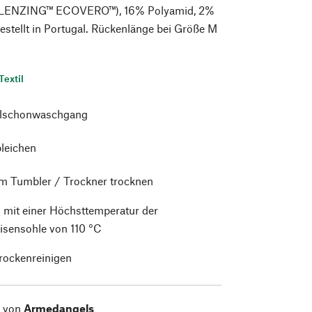
(LENZING™ ECOVERO™), 16% Polyamid, 2%
estellt in Portugal. Rückenlänge bei Größe M
Textil
alschonwaschgang
bleichen
im Tumbler / Trockner trocknen
 mit einer Höchsttemperatur der
isensohle von 110 °C
trockenreinigen
l von
Armedangels