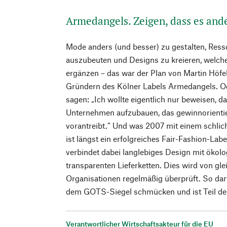
Armedangels. Zeigen, dass es and
Mode anders (und besser) zu gestalten, Ress
auszubeuten und Designs zu kreieren, welch
ergänzen – das war der Plan von Martin Höfe
Gründern des Kölner Labels Armedangels. O
sagen: „Ich wollte eigentlich nur beweisen, da
Unternehmen aufzubauen, das gewinnorientier
vorantreibt.“ Und was 2007 mit einem schlic
ist längst ein erfolgreiches Fair-Fashion-La
verbindet dabei langlebiges Design mit ökol
transparenten Lieferketten. Dies wird von g
Organisationen regelmäßig überprüft. So da
dem GOTS-Siegel schmücken und ist Teil der
Verantwortlicher Wirtschaftsakteur für die EU