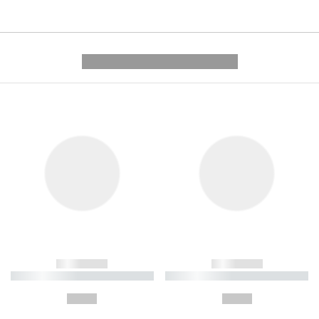
---------- --------------
------------
------------
----------- ----------- ----------
----------- ----------- ----------
-
-
--,-- €
--,-- €