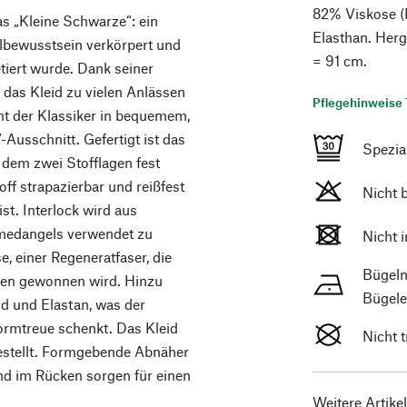
82% Viskose 
as „Kleine Schwarze“: ein
Elasthan. Herg
lbewusstsein verkörpert und
= 91 cm.
tiert wurde. Dank seiner
h das Kleid zu vielen Anlässen
Pflegehinweise 
mt der Klassiker in bequemem,
Ausschnitt. Gefertigt ist das
Spezi
i dem zwei Stofflagen fest
ff strapazierbar und reißfest
Nicht 
t. Interlock wird aus
Armedangels verwendet zu
Nicht 
einer Regeneratfaser, die
Bügeln
ellen gewonnen wird. Hinzu
Bügele
id und Elastan, was der
ormtreue schenkt. Das Kleid
Nicht 
usgestellt. Formgebende Abnäher
nd im Rücken sorgen für einen
Weitere Artike