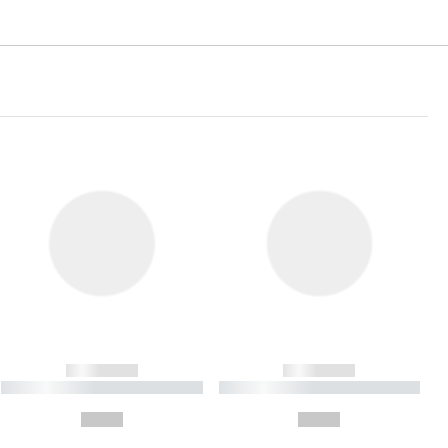
------------
------------
----------- ----------- ----------
----------- ----------- ----------
- -----------
-
--,-- €
--,-- €