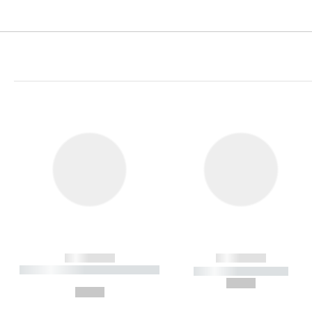
------------
------------
----------- ----------- ----------
----------- -----------
-
--,-- €
--,-- €