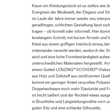
Kaum ein Kleidungsstück ist so zeitlos wie d
Evergreen der Modewelt, der Eleganz und Sti
im Laufe der Jahre immer wieder neu interpre
geradlinigen, schlichten Gestaltung lässt sic
tragen – ob formell oder informell. Hier kom
knielangem Schnitt, mit kurzen Ärmeln und V-
Kleid aus einem griffigen Interlock-Jersey, be
miteinander verwirkt werden, wodurch der Sto
wird und eine hohe Formbeständigkeit aufweis
unterschiedlichen Materialien hergestellt. 
einem Gutteil LENZING™ ECOVERO™-Viskose, 
aus Holz und Zellstoff aus zertifizierten Qu
kommt ein geringer Anteil recyceltes Polyam
Doppelwirkware noch mehr Elastizität und F
ist leicht tailliert und der Rockteil etwas a
in Brusthöhe und Längsteilungsnähte vorn u
guten Sitz und eine schlanke Silhouette.