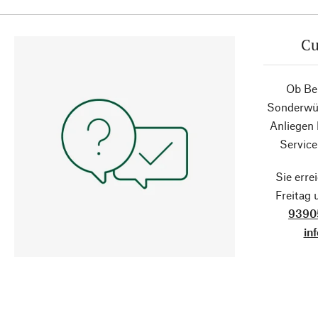
Cu
Ob Ber
Sonderwün
Anliegen
Service
Sie erre
Freitag
9390
in