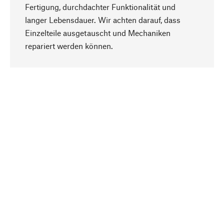
Fertigung, durchdachter Funktionalität und
langer Lebensdauer. Wir achten darauf, dass
Einzelteile ausgetauscht und Mechaniken
Nach oben
repariert werden können.
Bewusst
Nachhaltigkeit steht im Fokus unserer
Produktauswahl. Wir setzen auf natürliche
Inhaltsstoffe und Materialien, die gepflegt werden
können, sowie auf eine ressourcenschonende
und sozialverträgliche Produktion.