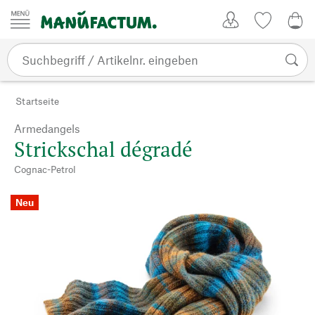
Zum Inhalt springen
Kundenkonto
Merkliste
0,0
Startseite
Armedangels
Strickschal dégradé
Cognac-Petrol
Neu